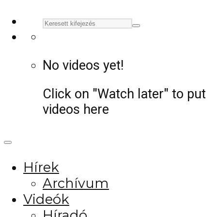
No videos yet!
Click on "Watch later" to put
videos here
Hírek
Archívum
Videók
Híradó