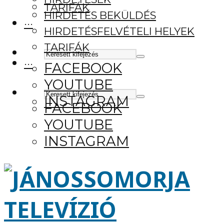
TARIFÁK
HIRDETÉS BEKÜLDÉS
···
HIRDETÉSFELVÉTELI HELYEK
TARIFÁK
···
FACEBOOK
YOUTUBE
INSTAGRAM
FACEBOOK
YOUTUBE
INSTAGRAM