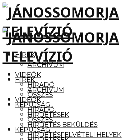
HÍREK
ARCHÍVUM
VIDEÓK
HÍREK
HÍRADÓ
ARCHÍVUM
ÖSSZES
VIDEÓK
KÉPÚJSÁG
HÍRADÓ
HIRDETÉSEK
ÖSSZES
HIRDETÉS BEKÜLDÉS
KÉPÚJSÁG
HIRDETÉSFELVÉTELI HELYEK
HIRDETÉSEK