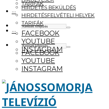
TARIFÁK
HIRDETÉS BEKÜLDÉS
···
HIRDETÉSFELVÉTELI HELYEK
TARIFÁK
···
FACEBOOK
YOUTUBE
INSTAGRAM
FACEBOOK
YOUTUBE
INSTAGRAM