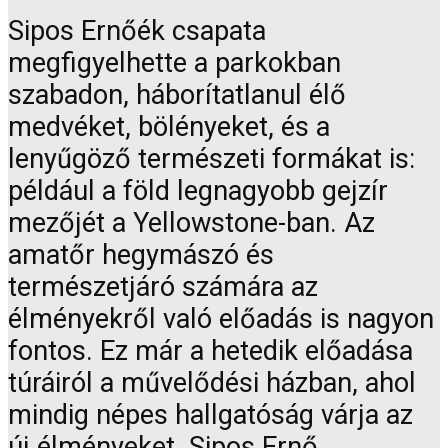
Sipos Ernőék csapata
megfigyelhette a parkokban
szabadon, háborítatlanul élő
medvéket, bölényeket, és a
lenyűgöző természeti formákat is:
például a föld legnagyobb gejzír
mezőjét a Yellowstone-ban. Az
amatőr hegymászó és
természetjáró számára az
élményekről való előadás is nagyon
fontos. Ez már a hetedik előadása
túráiról a művelődési házban, ahol
mindig népes hallgatóság várja az
új élményeket. Sipos Ernő