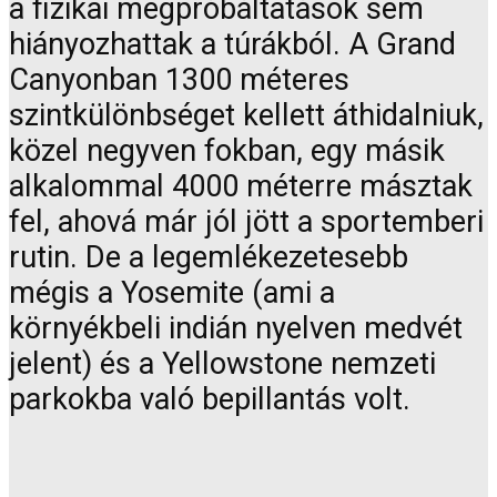
a fizikai megpróbáltatások sem
hiányozhattak a túrákból. A Grand
Canyonban 1300 méteres
szintkülönbséget kellett áthidalniuk,
közel negyven fokban, egy másik
alkalommal 4000 méterre másztak
fel, ahová már jól jött a sportemberi
rutin. De a legemlékezetesebb
mégis a Yosemite (ami a
környékbeli indián nyelven medvét
jelent) és a Yellowstone nemzeti
parkokba való bepillantás volt.