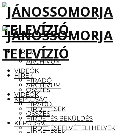
HÍREK
ARCHÍVUM
VIDEÓK
HÍREK
HÍRADÓ
ARCHÍVUM
ÖSSZES
VIDEÓK
KÉPÚJSÁG
HÍRADÓ
HIRDETÉSEK
ÖSSZES
HIRDETÉS BEKÜLDÉS
KÉPÚJSÁG
HIRDETÉSFELVÉTELI HELYEK
HIRDETÉSEK