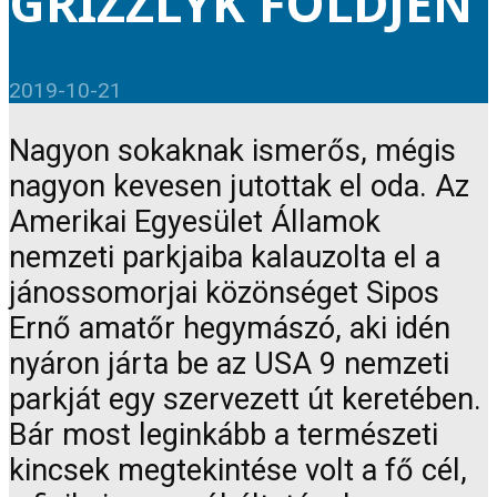
GRIZZLYK FÖLDJÉN
2019-10-21
Nagyon sokaknak ismerős, mégis
nagyon kevesen jutottak el oda. Az
Amerikai Egyesület Államok
nemzeti parkjaiba kalauzolta el a
jánossomorjai közönséget Sipos
Ernő amatőr hegymászó, aki idén
nyáron járta be az USA 9 nemzeti
parkját egy szervezett út keretében.
Bár most leginkább a természeti
kincsek megtekintése volt a fő cél,