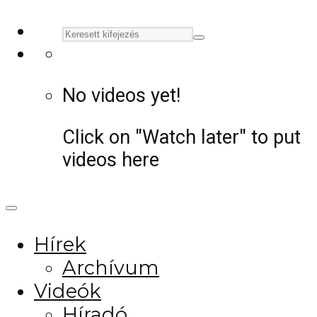
No videos yet!
Click on "Watch later" to put
videos here
Hírek
Archívum
Videók
Híradó