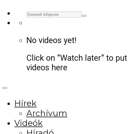
No videos yet!
Click on "Watch later" to put
videos here
Hírek
Archívum
Videók
Híradó