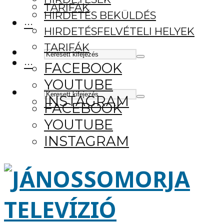
TARIFÁK
HIRDETÉS BEKÜLDÉS
···
HIRDETÉSFELVÉTELI HELYEK
TARIFÁK
···
FACEBOOK
YOUTUBE
INSTAGRAM
FACEBOOK
YOUTUBE
INSTAGRAM