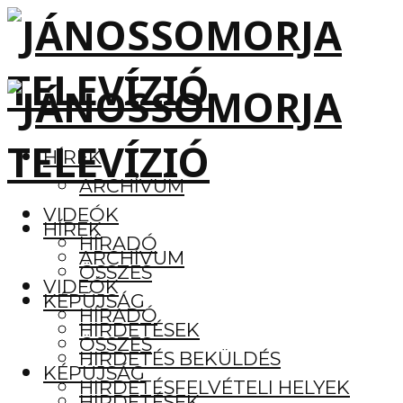
HÍREK
ARCHÍVUM
VIDEÓK
HÍREK
HÍRADÓ
ARCHÍVUM
ÖSSZES
VIDEÓK
KÉPÚJSÁG
HÍRADÓ
HIRDETÉSEK
ÖSSZES
HIRDETÉS BEKÜLDÉS
KÉPÚJSÁG
HIRDETÉSFELVÉTELI HELYEK
HIRDETÉSEK