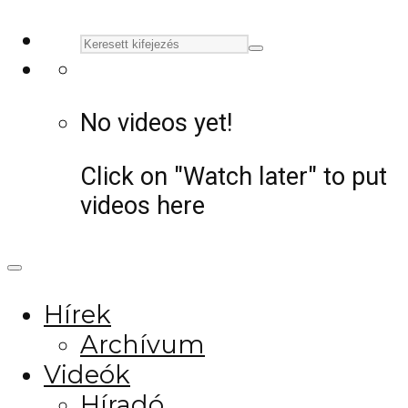
No videos yet!
Click on "Watch later" to put
videos here
Hírek
Archívum
Videók
Híradó