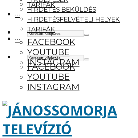
TARIFÁK
HIRDETÉS BEKÜLDÉS
···
HIRDETÉSFELVÉTELI HELYEK
TARIFÁK
···
FACEBOOK
YOUTUBE
INSTAGRAM
FACEBOOK
YOUTUBE
INSTAGRAM