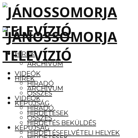
HÍREK
ARCHÍVUM
VIDEÓK
HÍREK
HÍRADÓ
ARCHÍVUM
ÖSSZES
VIDEÓK
KÉPÚJSÁG
HÍRADÓ
HIRDETÉSEK
ÖSSZES
HIRDETÉS BEKÜLDÉS
KÉPÚJSÁG
HIRDETÉSFELVÉTELI HELYEK
HIRDETÉSEK