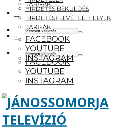
TARIFÁK
HIRDETÉS BEKÜLDÉS
···
HIRDETÉSFELVÉTELI HELYEK
TARIFÁK
···
FACEBOOK
YOUTUBE
INSTAGRAM
FACEBOOK
YOUTUBE
INSTAGRAM