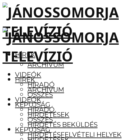
HÍREK
ARCHÍVUM
VIDEÓK
HÍREK
HÍRADÓ
ARCHÍVUM
ÖSSZES
VIDEÓK
KÉPÚJSÁG
HÍRADÓ
HIRDETÉSEK
ÖSSZES
HIRDETÉS BEKÜLDÉS
KÉPÚJSÁG
HIRDETÉSFELVÉTELI HELYEK
HIRDETÉSEK