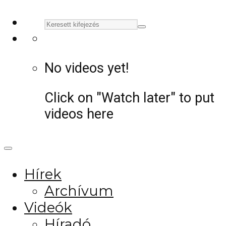
No videos yet!
Click on "Watch later" to put
videos here
Hírek
Archívum
Videók
Híradó