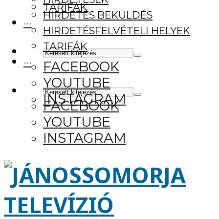
TARIFÁK
HIRDETÉS BEKÜLDÉS
···
HIRDETÉSFELVÉTELI HELYEK
TARIFÁK
···
FACEBOOK
YOUTUBE
INSTAGRAM
FACEBOOK
YOUTUBE
INSTAGRAM