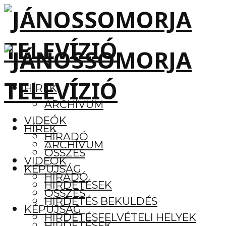
HÍREK
ARCHÍVUM
VIDEÓK
HÍREK
HÍRADÓ
ARCHÍVUM
ÖSSZES
VIDEÓK
KÉPÚJSÁG
HÍRADÓ
HIRDETÉSEK
ÖSSZES
HIRDETÉS BEKÜLDÉS
KÉPÚJSÁG
HIRDETÉSFELVÉTELI HELYEK
HIRDETÉSEK