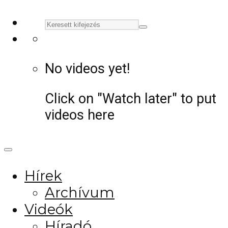
No videos yet!
Click on "Watch later" to put
videos here
Hírek
Archívum
Videók
Híradó