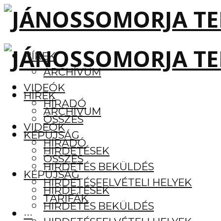
HÍREK
ARCHÍVUM
VIDEÓK
HÍREK
HÍRADÓ
ARCHÍVUM
ÖSSZES
VIDEÓK
KÉPÚJSÁG
HÍRADÓ
HIRDETÉSEK
ÖSSZES
HIRDETÉS BEKÜLDÉS
KÉPÚJSÁG
HIRDETÉSFELVÉTELI HELYEK
HIRDETÉSEK
TARIFÁK
HIRDETÉS BEKÜLDÉS
···