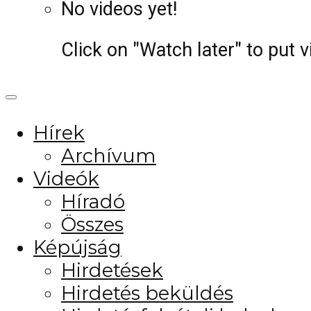
No videos yet!
Click on "Watch later" to put 
Hírek
Archívum
Videók
Híradó
Összes
Képújság
Hirdetések
Hirdetés beküldés