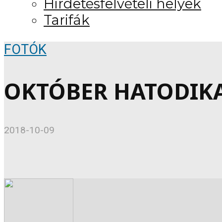
Hirdetésfelvételi helyek
Tarifák
FOTÓK
OKTÓBER HATODIKAI
2018-10-09