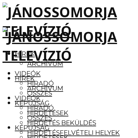
HÍREK
ARCHÍVUM
VIDEÓK
HÍREK
HÍRADÓ
ARCHÍVUM
ÖSSZES
VIDEÓK
KÉPÚJSÁG
HÍRADÓ
HIRDETÉSEK
ÖSSZES
HIRDETÉS BEKÜLDÉS
KÉPÚJSÁG
HIRDETÉSFELVÉTELI HELYEK
HIRDETÉSEK