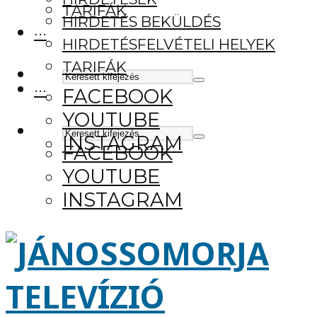
TARIFÁK
HIRDETÉS BEKÜLDÉS
···
HIRDETÉSFELVÉTELI HELYEK
TARIFÁK
···
FACEBOOK
YOUTUBE
INSTAGRAM
FACEBOOK
YOUTUBE
INSTAGRAM