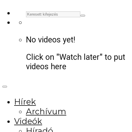
No videos yet!
Click on "Watch later" to put
videos here
Hírek
Archívum
Videók
Híradó