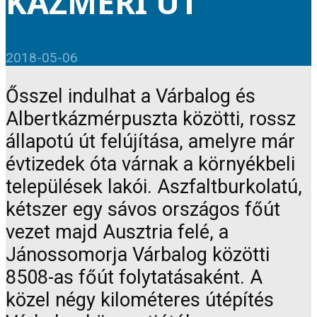
KÁZMÉRI ÚT
2018-05-06
Ősszel indulhat a Várbalog és
Albertkázmérpuszta közötti, rossz
állapotú út felújítása, amelyre már
évtizedek óta várnak a környékbeli
települések lakói. Aszfaltburkolatú,
kétszer egy sávos országos főút
vezet majd Ausztria felé, a
Jánossomorja Várbalog közötti
8508-as főút folytatásaként. A
közel négy kilométeres útépítés