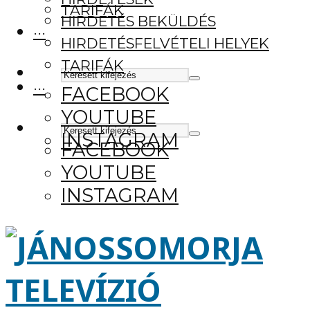
TARIFÁK
HIRDETÉS BEKÜLDÉS
···
HIRDETÉSFELVÉTELI HELYEK
TARIFÁK
···
FACEBOOK
YOUTUBE
INSTAGRAM
FACEBOOK
YOUTUBE
INSTAGRAM