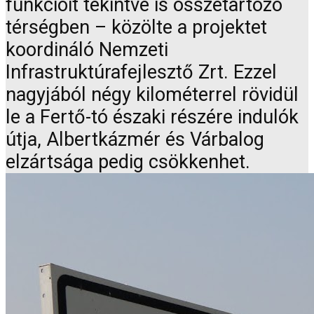
funkcióit tekintve is összetartozó
térségben – közölte a projektet
koordináló Nemzeti
Infrastruktúrafejlesztő Zrt. Ezzel
nagyjából négy kilométerrel rövidül
le a Fertő-tó északi részére indulók
útja, Albertkázmér és Várbalog
elzártsága pedig csökkenhet.