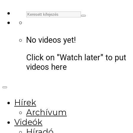
No videos yet!
Click on "Watch later" to put
videos here
Hírek
Archívum
Videók
Híradó