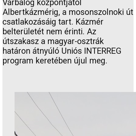
Várbalog központjától
Albertkázmérig, a mosonszolnoki út
csatlakozásáig tart. Kázmér
belterületét nem érinti. Az
útszakasz a magyar-osztrák
határon átnyúló Uniós INTERREG
program keretében újul meg.