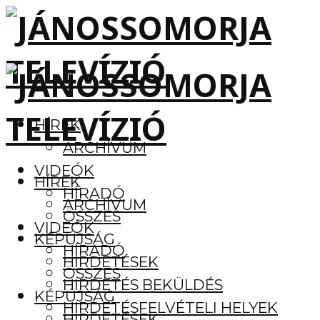
HÍREK
ARCHÍVUM
VIDEÓK
HÍREK
HÍRADÓ
ARCHÍVUM
ÖSSZES
VIDEÓK
KÉPÚJSÁG
HÍRADÓ
HIRDETÉSEK
ÖSSZES
HIRDETÉS BEKÜLDÉS
KÉPÚJSÁG
HIRDETÉSFELVÉTELI HELYEK
HIRDETÉSEK