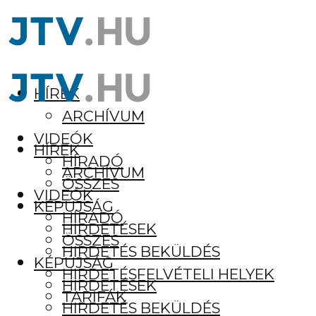
HÍREK
ARCHÍVUM
VIDEÓK
HÍREK
HÍRADÓ
ARCHÍVUM
ÖSSZES
VIDEÓK
KÉPÚJSÁG
HÍRADÓ
HIRDETÉSEK
ÖSSZES
HIRDETÉS BEKÜLDÉS
KÉPÚJSÁG
HIRDETÉSFELVÉTELI HELYEK
HIRDETÉSEK
TARIFÁK
HIRDETÉS BEKÜLDÉS