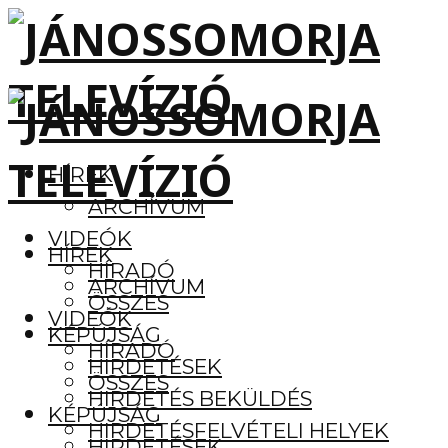
HÍREK
ARCHÍVUM
VIDEÓK
HÍREK
HÍRADÓ
ARCHÍVUM
ÖSSZES
VIDEÓK
KÉPÚJSÁG
HÍRADÓ
HIRDETÉSEK
ÖSSZES
HIRDETÉS BEKÜLDÉS
KÉPÚJSÁG
HIRDETÉSFELVÉTELI HELYEK
HIRDETÉSEK