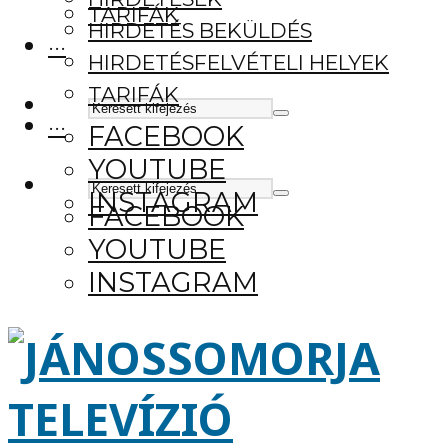
TARIFÁK
HIRDETÉS BEKÜLDÉS
···
HIRDETÉSFELVÉTELI HELYEK
TARIFÁK
···
FACEBOOK
YOUTUBE
INSTAGRAM
FACEBOOK
YOUTUBE
INSTAGRAM