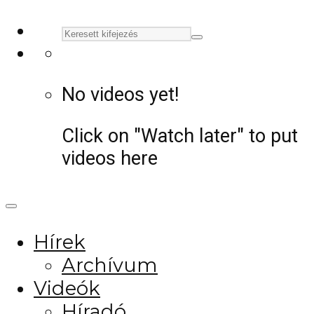
No videos yet!
Click on "Watch later" to put
videos here
Hírek
Archívum
Videók
Híradó