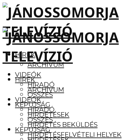
HÍREK
ARCHÍVUM
VIDEÓK
HÍREK
HÍRADÓ
ARCHÍVUM
ÖSSZES
VIDEÓK
KÉPÚJSÁG
HÍRADÓ
HIRDETÉSEK
ÖSSZES
HIRDETÉS BEKÜLDÉS
KÉPÚJSÁG
HIRDETÉSFELVÉTELI HELYEK
HIRDETÉSEK