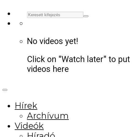
No videos yet!
Click on "Watch later" to put
videos here
Hírek
Archívum
Videók
Híradó