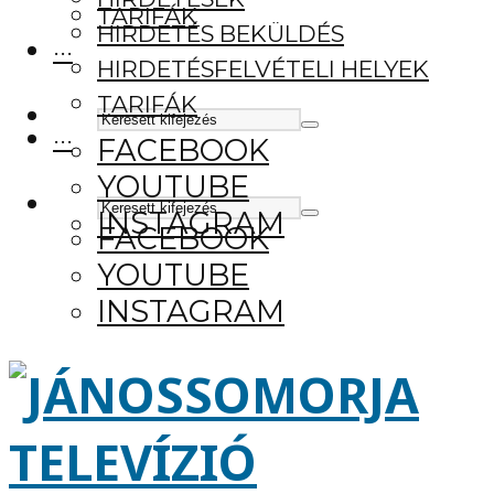
TARIFÁK
HIRDETÉS BEKÜLDÉS
···
HIRDETÉSFELVÉTELI HELYEK
TARIFÁK
···
FACEBOOK
YOUTUBE
INSTAGRAM
FACEBOOK
YOUTUBE
INSTAGRAM