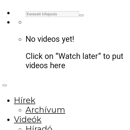
No videos yet!
Click on "Watch later" to put
videos here
Hírek
Archívum
Videók
Híradó