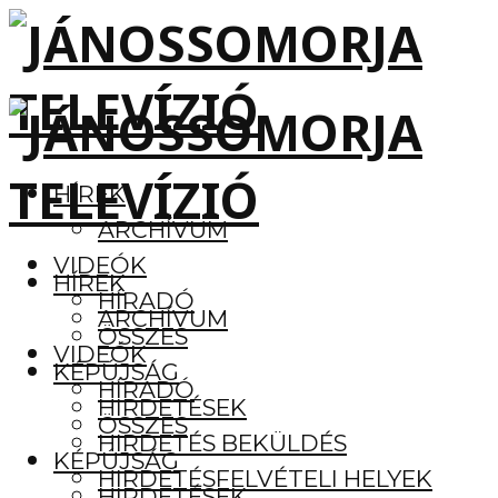
HÍREK
ARCHÍVUM
VIDEÓK
HÍREK
HÍRADÓ
ARCHÍVUM
ÖSSZES
VIDEÓK
KÉPÚJSÁG
HÍRADÓ
HIRDETÉSEK
ÖSSZES
HIRDETÉS BEKÜLDÉS
KÉPÚJSÁG
HIRDETÉSFELVÉTELI HELYEK
HIRDETÉSEK