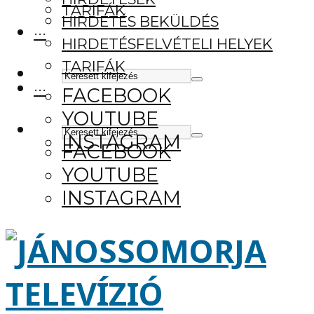
TARIFÁK
HIRDETÉS BEKÜLDÉS
···
HIRDETÉSFELVÉTELI HELYEK
TARIFÁK
···
FACEBOOK
YOUTUBE
INSTAGRAM
FACEBOOK
YOUTUBE
INSTAGRAM