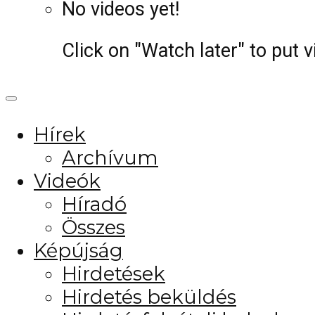
No videos yet!
Click on "Watch later" to put 
Hírek
Archívum
Videók
Híradó
Összes
Képújság
Hirdetések
Hirdetés beküldés