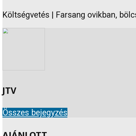
Költségvetés | Farsang ovikban, bölc
JTV
Összes bejegyzés
AJÁNLOTT