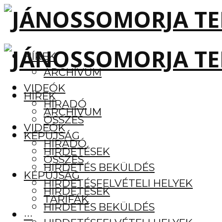
HÍREK
ARCHÍVUM
VIDEÓK
HÍREK
HÍRADÓ
ARCHÍVUM
ÖSSZES
VIDEÓK
KÉPÚJSÁG
HÍRADÓ
HIRDETÉSEK
ÖSSZES
HIRDETÉS BEKÜLDÉS
KÉPÚJSÁG
HIRDETÉSFELVÉTELI HELYEK
HIRDETÉSEK
TARIFÁK
HIRDETÉS BEKÜLDÉS
···