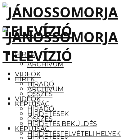
HÍREK
ARCHÍVUM
VIDEÓK
HÍREK
HÍRADÓ
ARCHÍVUM
ÖSSZES
VIDEÓK
KÉPÚJSÁG
HÍRADÓ
HIRDETÉSEK
ÖSSZES
HIRDETÉS BEKÜLDÉS
KÉPÚJSÁG
HIRDETÉSFELVÉTELI HELYEK
HIRDETÉSEK