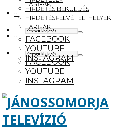
TARIFÁK
HIRDETÉS BEKÜLDÉS
···
HIRDETÉSFELVÉTELI HELYEK
TARIFÁK
···
FACEBOOK
YOUTUBE
INSTAGRAM
FACEBOOK
YOUTUBE
INSTAGRAM