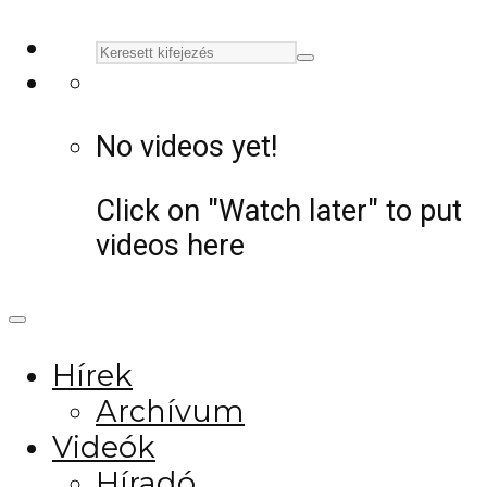
No videos yet!
Click on "Watch later" to put
videos here
Hírek
Archívum
Videók
Híradó