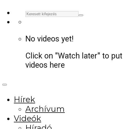
No videos yet!
Click on "Watch later" to put
videos here
Hírek
Archívum
Videók
Híradó