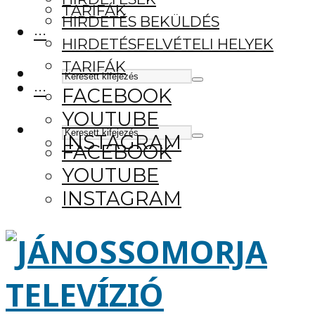
TARIFÁK
HIRDETÉS BEKÜLDÉS
···
HIRDETÉSFELVÉTELI HELYEK
TARIFÁK
···
FACEBOOK
YOUTUBE
INSTAGRAM
FACEBOOK
YOUTUBE
INSTAGRAM