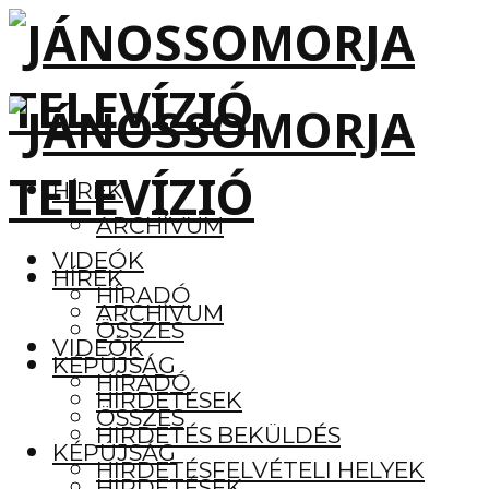
HÍREK
ARCHÍVUM
VIDEÓK
HÍREK
HÍRADÓ
ARCHÍVUM
ÖSSZES
VIDEÓK
KÉPÚJSÁG
HÍRADÓ
HIRDETÉSEK
ÖSSZES
HIRDETÉS BEKÜLDÉS
KÉPÚJSÁG
HIRDETÉSFELVÉTELI HELYEK
HIRDETÉSEK