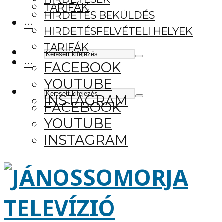
TARIFÁK
HIRDETÉS BEKÜLDÉS
···
HIRDETÉSFELVÉTELI HELYEK
TARIFÁK
···
FACEBOOK
YOUTUBE
INSTAGRAM
FACEBOOK
YOUTUBE
INSTAGRAM