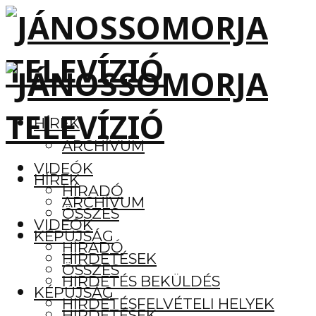
HÍREK
ARCHÍVUM
VIDEÓK
HÍREK
HÍRADÓ
ARCHÍVUM
ÖSSZES
VIDEÓK
KÉPÚJSÁG
HÍRADÓ
HIRDETÉSEK
ÖSSZES
HIRDETÉS BEKÜLDÉS
KÉPÚJSÁG
HIRDETÉSFELVÉTELI HELYEK
HIRDETÉSEK