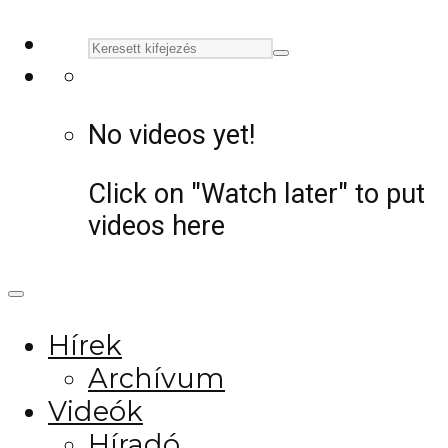
No videos yet!
Click on "Watch later" to put
videos here
Hírek
Archívum
Videók
Híradó