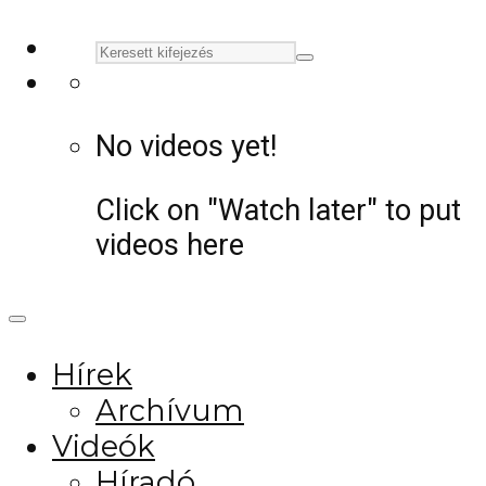
No videos yet!
Click on "Watch later" to put
videos here
Hírek
Archívum
Videók
Híradó