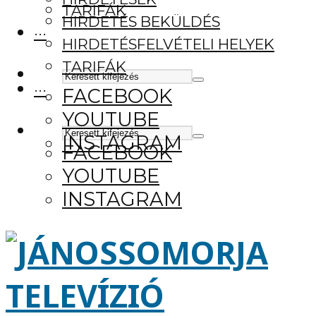
TARIFÁK
HIRDETÉS BEKÜLDÉS
···
HIRDETÉSFELVÉTELI HELYEK
TARIFÁK
···
FACEBOOK
YOUTUBE
INSTAGRAM
FACEBOOK
YOUTUBE
INSTAGRAM