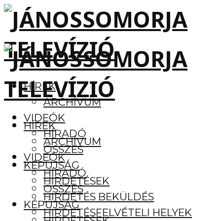
HÍREK
ARCHÍVUM
VIDEÓK
HÍREK
HÍRADÓ
ARCHÍVUM
ÖSSZES
VIDEÓK
KÉPÚJSÁG
HÍRADÓ
HIRDETÉSEK
ÖSSZES
HIRDETÉS BEKÜLDÉS
KÉPÚJSÁG
HIRDETÉSFELVÉTELI HELYEK
HIRDETÉSEK