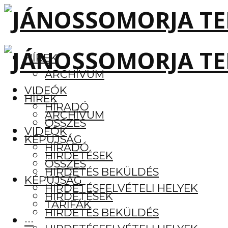
HÍREK
ARCHÍVUM
VIDEÓK
HÍREK
HÍRADÓ
ARCHÍVUM
ÖSSZES
VIDEÓK
KÉPÚJSÁG
HÍRADÓ
HIRDETÉSEK
ÖSSZES
HIRDETÉS BEKÜLDÉS
KÉPÚJSÁG
HIRDETÉSFELVÉTELI HELYEK
HIRDETÉSEK
TARIFÁK
HIRDETÉS BEKÜLDÉS
···