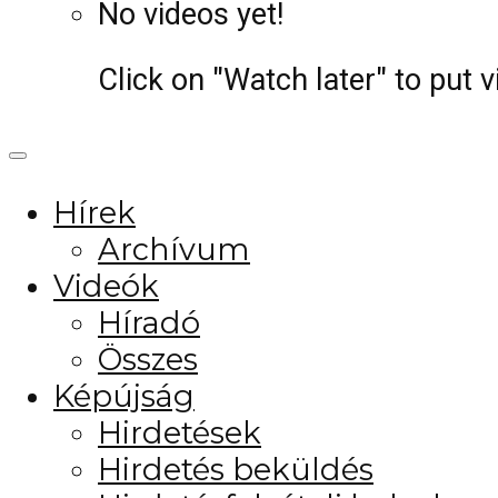
No videos yet!
Click on "Watch later" to put 
Hírek
Archívum
Videók
Híradó
Összes
Képújság
Hirdetések
Hirdetés beküldés