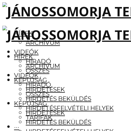
HÍREK
ARCHÍVUM
VIDEÓK
HÍREK
HÍRADÓ
ARCHÍVUM
ÖSSZES
VIDEÓK
KÉPÚJSÁG
HÍRADÓ
HIRDETÉSEK
ÖSSZES
HIRDETÉS BEKÜLDÉS
KÉPÚJSÁG
HIRDETÉSFELVÉTELI HELYEK
HIRDETÉSEK
TARIFÁK
HIRDETÉS BEKÜLDÉS
···