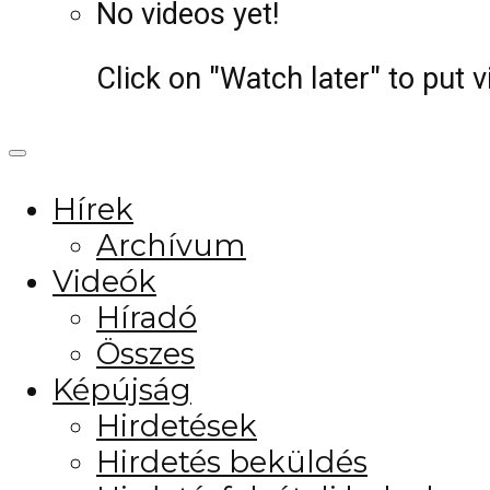
No videos yet!
Click on "Watch later" to put 
Hírek
Archívum
Videók
Híradó
Összes
Képújság
Hirdetések
Hirdetés beküldés