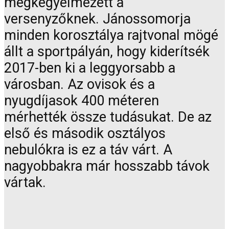
megkegyelmezett a
versenyzőknek. Jánossomorja
minden korosztálya rajtvonal mögé
állt a sportpályán, hogy kiderítsék
2017-ben ki a leggyorsabb a
városban. Az ovisok és a
nyugdíjasok 400 méteren
mérhették össze tudásukat. De az
első és második osztályos
nebulókra is ez a táv várt. A
nagyobbakra már hosszabb távok
vártak.