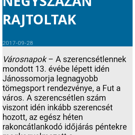
NÉGYSZÁZAN
RAJTOLTAK
2017-09-28
Városnapok
– A szerencsétlennek
mondott 13. évébe lépett idén
Jánossomorja legnagyobb
tömegsport rendezvénye, a Fut a
város. A szerencsétlen szám
viszont idén inkább szerencsét
hozott, az egész héten
rakoncátlankodó időjárás péntekre