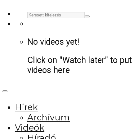
No videos yet!
Click on "Watch later" to put
videos here
Hírek
Archívum
Videók
Híradó