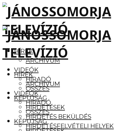
HÍREK
ARCHÍVUM
VIDEÓK
HÍREK
HÍRADÓ
ARCHÍVUM
ÖSSZES
VIDEÓK
KÉPÚJSÁG
HÍRADÓ
HIRDETÉSEK
ÖSSZES
HIRDETÉS BEKÜLDÉS
KÉPÚJSÁG
HIRDETÉSFELVÉTELI HELYEK
HIRDETÉSEK