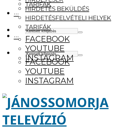
TARIFÁK
HIRDETÉS BEKÜLDÉS
···
HIRDETÉSFELVÉTELI HELYEK
TARIFÁK
···
FACEBOOK
YOUTUBE
INSTAGRAM
FACEBOOK
YOUTUBE
INSTAGRAM