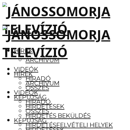
HÍREK
ARCHÍVUM
VIDEÓK
HÍREK
HÍRADÓ
ARCHÍVUM
ÖSSZES
VIDEÓK
KÉPÚJSÁG
HÍRADÓ
HIRDETÉSEK
ÖSSZES
HIRDETÉS BEKÜLDÉS
KÉPÚJSÁG
HIRDETÉSFELVÉTELI HELYEK
HIRDETÉSEK