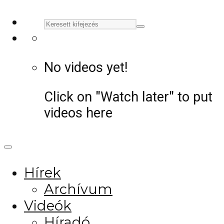
No videos yet!
Click on "Watch later" to put
videos here
Hírek
Archívum
Videók
Híradó