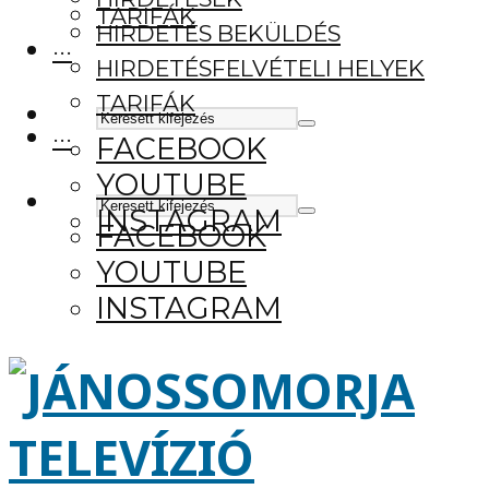
TARIFÁK
HIRDETÉS BEKÜLDÉS
···
HIRDETÉSFELVÉTELI HELYEK
TARIFÁK
···
FACEBOOK
YOUTUBE
INSTAGRAM
FACEBOOK
YOUTUBE
INSTAGRAM