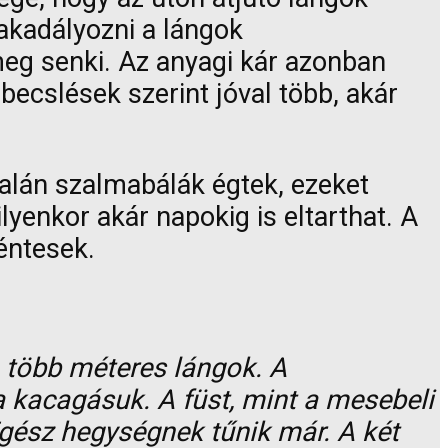
l akadályozni a lángok
meg senki. Az anyagi kár azonban
becslések szerint jóval több, akár
ldalán szalmabálák égtek, ezeket
lyenkor akár napokig is eltarthat. A
éntesek.
 több méteres lángok. A
a kacagásuk. A füst, mint a mesebeli
 Egész hegységnek tűnik már. A két