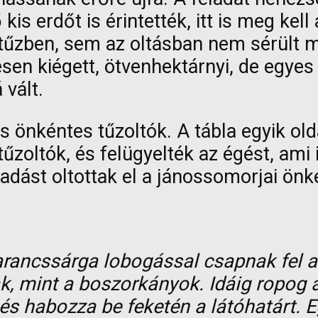
 kis erdőt is érintették, itt is meg kel
 tűzben, sem az oltásban nem sérült 
sen kiégett, ötvenhektárnyi, de egyes 
 vált.
és önkéntes tűzoltók. A tábla egyik o
űzoltók, és felügyelték az égést, ami i
ladást oltottak el a jánossomorjai önk
arancssárga lobogással csapnak fel a
k, mint a boszorkányok. Idáig ropog 
lé és habozza be feketén a látóhatárt.