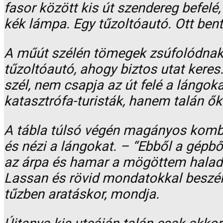
fasor között kis út szendereg befelé
kék lámpa. Egy tűzoltóautó. Ott be
A műút szélén tömegek zsúfolódnak,
tűzoltóautó, ahogy biztos utat keres
szél, nem csapja az út felé a lángo
katasztrófa-turisták, hanem talán ő
A tábla túlsó végén magányos kombájn
és nézi a lángokat. – “Ebből a gépbő
az árpa és hamar a mögöttem haladó 
Lassan és rövid mondatokkal beszél,
tűzben aratáskor, mondja.