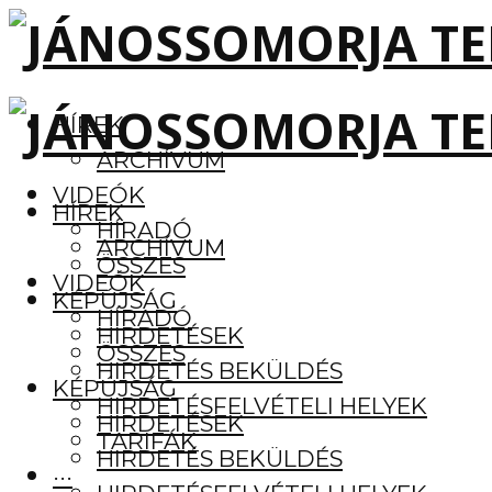
HÍREK
ARCHÍVUM
VIDEÓK
HÍREK
HÍRADÓ
ARCHÍVUM
ÖSSZES
VIDEÓK
KÉPÚJSÁG
HÍRADÓ
HIRDETÉSEK
ÖSSZES
HIRDETÉS BEKÜLDÉS
KÉPÚJSÁG
HIRDETÉSFELVÉTELI HELYEK
HIRDETÉSEK
TARIFÁK
HIRDETÉS BEKÜLDÉS
···