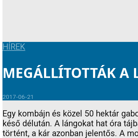
HÍREK
MEGÁLLÍTOTTÁK A
2017-06-21
Egy kombájn és közel 50 hektár gabo
késő délután. A lángokat hat óra tá
történt, a kár azonban jelentős. A 