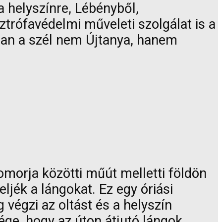
a helyszínre, Lébényből,
trófavédelmi műveleti szolgálat is a
nban a szél nem Újtanya, hanem
omorja közötti műút melletti földön
ljék a lángokat. Ez egy óriási
 végzi az oltást és a helyszín
ége, hogy az úton átjutó lángok