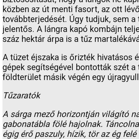
közben az út menti fasort, az ott lévő
továbbterjedését. Úgy tudjuk, sem a
jelentős. A lángra kapó kombájn telje
száz hektár árpa is a tűz martalékává
A tüzet éjszaka is őrizték hivatásos 
gépek segítségével bontották szét a t
földterület másik végén egy újragyul
Tűzaratók
A sárga mező horizontján világító n
gabonatábla fölé hajolnak. Táncolna
égig érő paszuly, hízik, tör az ég fe