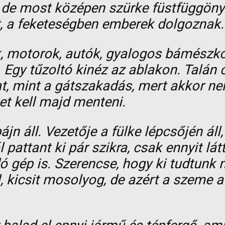
, de most középen szürke füstfüggöny 
nt, a feketeségben emberek dolgoznak
 motorok, autók, gyalogos bámészkod
. Egy tűzoltó kinéz az ablakon. Talán 
kat, mint a gátszakadás, mert akkor n
ket kell majd menteni.
 áll. Vezetője a fülke lépcsőjén áll, 
l pattant ki pár szikra, csak ennyit l
gép is. Szerencse, hogy ki tudtunk 
 kicsit mosolyog, de azért a szeme a 