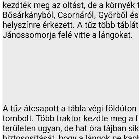
kezdték meg az oltást, de a környék 
Bősárkányból, Csornáról, Győrből és
helyszínre érkezett. A tűz több tábl
Jánossomorja felé vitte a lángokat.
A tűz átcsapott a tábla végi földúto
tombolt. Több traktor kezdte meg a f
területen ugyan, de hat óra tájban si
biztososítását, hogy a lángok ne kap