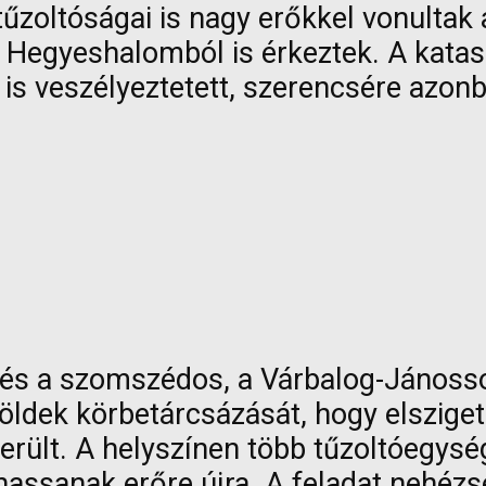
tűzoltóságai is nagy erőkkel vonultak 
 Hegyeshalomból is érkeztek. A katasz
át is veszélyeztetett, szerencsére azo
n és a szomszédos, a Várbalog-Jánoss
öldek körbetárcsázását, hogy elszigete
került. A helyszínen több tűzoltóegység
hassanak erőre újra. A feladat nehézs