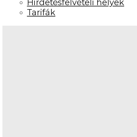
Hirdetésfelvételi helyek
Tarifák