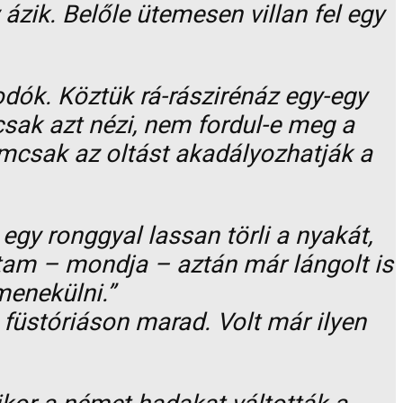
ázik. Belőle ütemesen villan fel egy
.
ók. Köztük rá-rászirénáz egy-egy
csak azt nézi, nem fordul-e meg a
emcsak az oltást akadályozhatják a
egy ronggyal lassan törli a nyakát,
áttam – mondja – aztán már lángolt is
menekülni.”
füstóriáson marad. Volt már ilyen