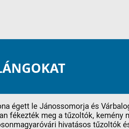
 LÁNGOKAT
na égett le Jánossomorja és Várbalog
jban fékezték meg a tűzoltók, kemény
mosonmagyaróvári hivatásos tűzoltók 