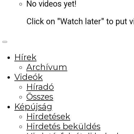
No videos yet!
Click on "Watch later" to put 
Hírek
Archívum
Videók
Híradó
Összes
Képújság
Hirdetések
Hirdetés beküldés