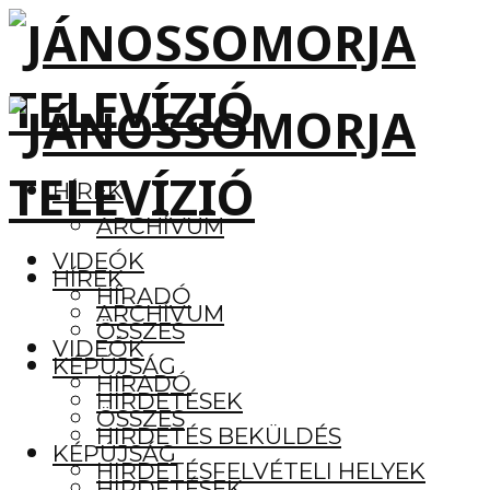
HÍREK
ARCHÍVUM
VIDEÓK
HÍREK
HÍRADÓ
ARCHÍVUM
ÖSSZES
VIDEÓK
KÉPÚJSÁG
HÍRADÓ
HIRDETÉSEK
ÖSSZES
HIRDETÉS BEKÜLDÉS
KÉPÚJSÁG
HIRDETÉSFELVÉTELI HELYEK
HIRDETÉSEK