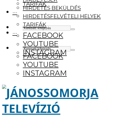
TARIFÁK
HIRDETÉS BEKÜLDÉS
···
HIRDETÉSFELVÉTELI HELYEK
TARIFÁK
···
FACEBOOK
YOUTUBE
INSTAGRAM
FACEBOOK
YOUTUBE
INSTAGRAM