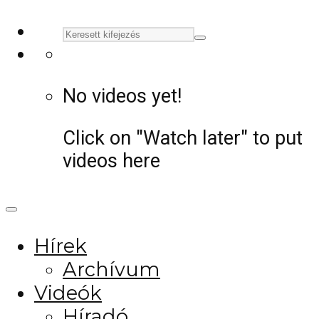
No videos yet!
Click on "Watch later" to put
videos here
Hírek
Archívum
Videók
Híradó