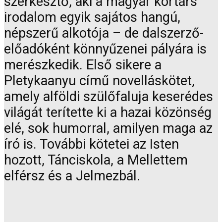
szerkesztő, aki a magyar kortárs
irodalom egyik sajátos hangú,
népszerű alkotója – de dalszerző-
előadóként könnyűzenei pályára is
merészkedik. Első sikere a
Pletykaanyu című novelláskötet,
amely alföldi szülőfaluja keserédes
világát terítette ki a hazai közönség
elé, sok humorral, amilyen maga az
író is. További kötetei az Isten
hozott, Tánciskola, a Mellettem
elférsz és a Jelmezbál.