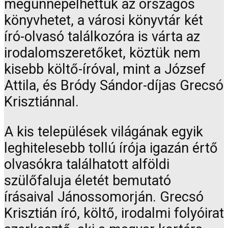
megünnepelhettük az országos
könyvhetet, a városi könyvtár két
író-olvasó találkozóra is várta az
irodalomszeretőket, köztük nem
kisebb költő-íróval, mint a József
Attila, és Bródy Sándor-díjas Grecsó
Krisztiánnal.
A kis települések világának egyik
leghitelesebb tollú írója igazán értő
olvasókra találhatott alföldi
szülőfaluja életét bemutató
írásaival Jánossomorján. Grecsó
Krisztián író, költő, irodalmi folyóirat