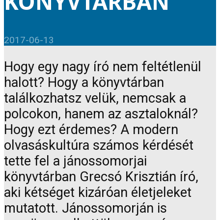
KÖNYVTÁRBAN
2017-06-13
Hogy egy nagy író nem feltétlenül
halott? Hogy a könyvtárban
találkozhatsz velük, nemcsak a
polcokon, hanem az asztaloknál?
Hogy ezt érdemes? A modern
olvasáskultúra számos kérdését
tette fel a jánossomorjai
könyvtárban Grecsó Krisztián író,
aki kétséget kizáróan életjeleket
mutatott. Jánossomorján is