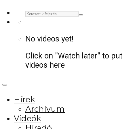
No videos yet!
Click on "Watch later" to put
videos here
Hírek
Archívum
Videók
Híradó