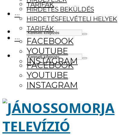
TARIFÁK
HIRDETÉS BEKÜLDÉS
···
HIRDETÉSFELVÉTELI HELYEK
TARIFÁK
···
FACEBOOK
YOUTUBE
INSTAGRAM
FACEBOOK
YOUTUBE
INSTAGRAM