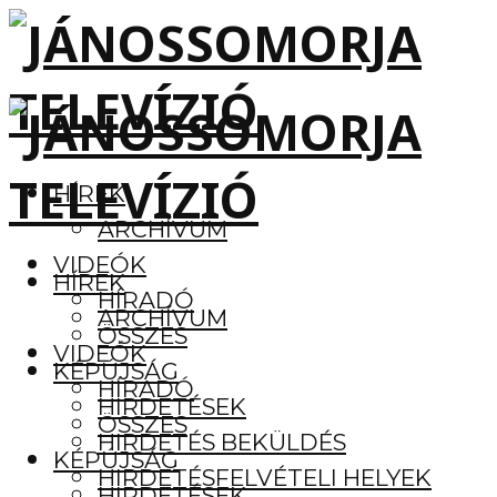
HÍREK
ARCHÍVUM
VIDEÓK
HÍREK
HÍRADÓ
ARCHÍVUM
ÖSSZES
VIDEÓK
KÉPÚJSÁG
HÍRADÓ
HIRDETÉSEK
ÖSSZES
HIRDETÉS BEKÜLDÉS
KÉPÚJSÁG
HIRDETÉSFELVÉTELI HELYEK
HIRDETÉSEK