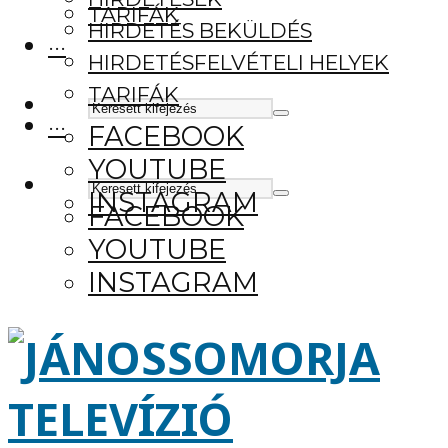
TARIFÁK
HIRDETÉS BEKÜLDÉS
···
HIRDETÉSFELVÉTELI HELYEK
TARIFÁK
···
FACEBOOK
YOUTUBE
INSTAGRAM
FACEBOOK
YOUTUBE
INSTAGRAM