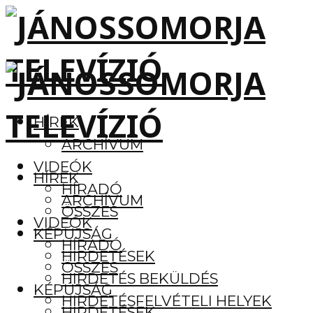
HÍREK
ARCHÍVUM
VIDEÓK
HÍREK
HÍRADÓ
ARCHÍVUM
ÖSSZES
VIDEÓK
KÉPÚJSÁG
HÍRADÓ
HIRDETÉSEK
ÖSSZES
HIRDETÉS BEKÜLDÉS
KÉPÚJSÁG
HIRDETÉSFELVÉTELI HELYEK
HIRDETÉSEK