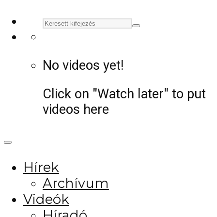
No videos yet!
Click on "Watch later" to put
videos here
Hírek
Archívum
Videók
Híradó