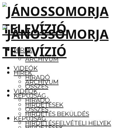
HÍREK
ARCHÍVUM
VIDEÓK
HÍREK
HÍRADÓ
ARCHÍVUM
ÖSSZES
VIDEÓK
KÉPÚJSÁG
HÍRADÓ
HIRDETÉSEK
ÖSSZES
HIRDETÉS BEKÜLDÉS
KÉPÚJSÁG
HIRDETÉSFELVÉTELI HELYEK
HIRDETÉSEK