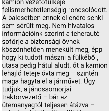
kamion vezetőfülkéje
felismerhetetlenségig roncsolódott.
A balesetben ennek ellenére senki
sem sérült meg. Nem hivatalos
információink szerint a teherautó
sofőrje a biztonsági övnek
köszönhetően menekült meg, épp
hogy ki tudott mászni a fülkéből,
utasa pedig hátul aludt, őt a kamion
lehajló teteje óvta meg – szintén
maga hagyta el a járművet. Úgy
tudjuk, a jánossomorjai
traktorvezető – bár az
ütemanyagtól teljesen átázva –