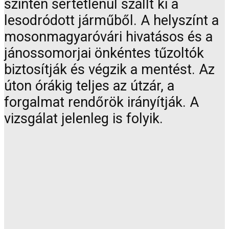
szintén sértetlenül szállt ki a
lesodródott járműből. A helyszínt a
mosonmagyaróvári hivatásos és a
jánossomorjai önkéntes tűzoltók
biztosítják és végzik a mentést. Az
úton órákig teljes az útzár, a
forgalmat rendőrök irányítják. A
vizsgálat jelenleg is folyik.