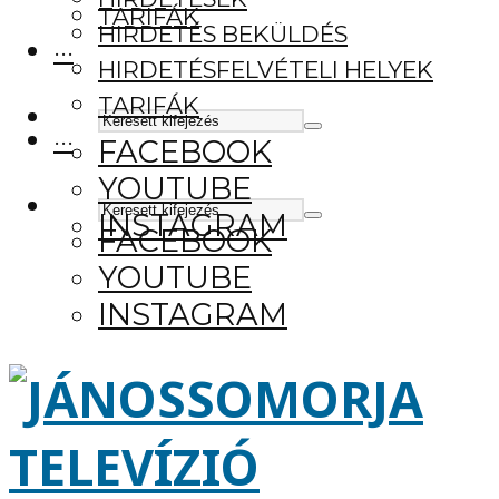
TARIFÁK
HIRDETÉS BEKÜLDÉS
···
HIRDETÉSFELVÉTELI HELYEK
TARIFÁK
···
FACEBOOK
YOUTUBE
INSTAGRAM
FACEBOOK
YOUTUBE
INSTAGRAM