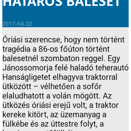
HATÁROS BALESET
2017-04-22
Óriási szerencse, hogy nem történt
tragédia a 86-os főúton történt
balesetnél szombaton reggel. Egy
Jánossomorja felé haladó teherautó
Hanságligetet elhagyva traktorral
ütközött – vélhetően a sofőr
elaludhatott a volán mögött. Az
ütközés óriási erejű volt, a traktor
kereke kitört, az üzemanyag a
fülkébe és az úttestre folyt, a