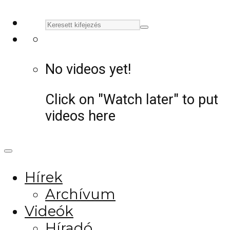
No videos yet!
Click on "Watch later" to put
videos here
Hírek
Archívum
Videók
Híradó