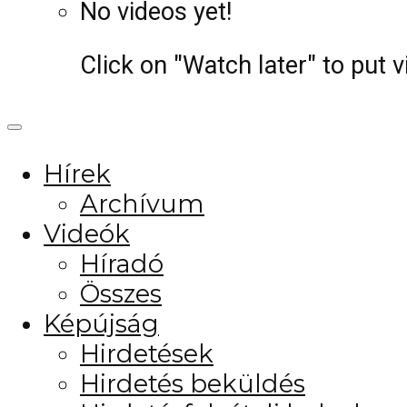
No videos yet!
Click on "Watch later" to put 
Hírek
Archívum
Videók
Híradó
Összes
Képújság
Hirdetések
Hirdetés beküldés