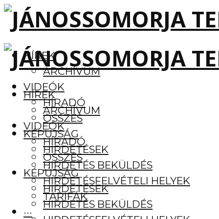
HÍREK
ARCHÍVUM
VIDEÓK
HÍREK
HÍRADÓ
ARCHÍVUM
ÖSSZES
VIDEÓK
KÉPÚJSÁG
HÍRADÓ
HIRDETÉSEK
ÖSSZES
HIRDETÉS BEKÜLDÉS
KÉPÚJSÁG
HIRDETÉSFELVÉTELI HELYEK
HIRDETÉSEK
TARIFÁK
HIRDETÉS BEKÜLDÉS
···