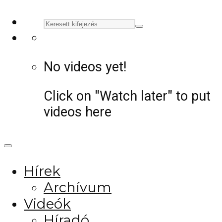
No videos yet!
Click on "Watch later" to put
videos here
Hírek
Archívum
Videók
Híradó