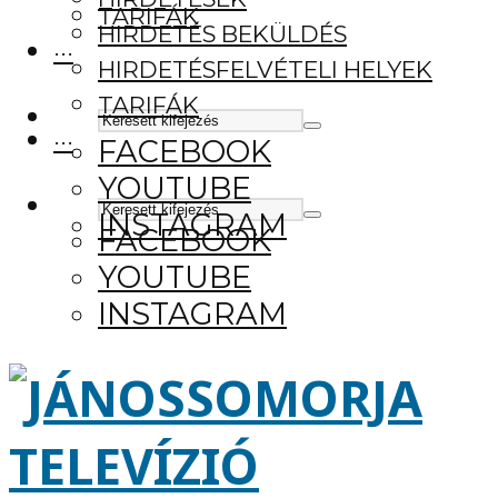
TARIFÁK
HIRDETÉS BEKÜLDÉS
···
HIRDETÉSFELVÉTELI HELYEK
TARIFÁK
···
FACEBOOK
YOUTUBE
INSTAGRAM
FACEBOOK
YOUTUBE
INSTAGRAM