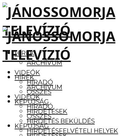
HÍREK
ARCHÍVUM
VIDEÓK
HÍREK
HÍRADÓ
ARCHÍVUM
ÖSSZES
VIDEÓK
KÉPÚJSÁG
HÍRADÓ
HIRDETÉSEK
ÖSSZES
HIRDETÉS BEKÜLDÉS
KÉPÚJSÁG
HIRDETÉSFELVÉTELI HELYEK
HIRDETÉSEK