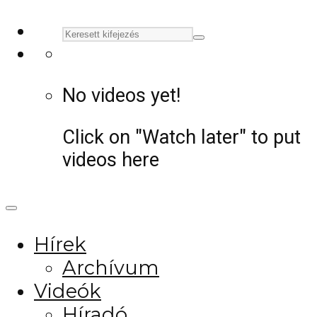
No videos yet!
Click on "Watch later" to put
videos here
Hírek
Archívum
Videók
Híradó