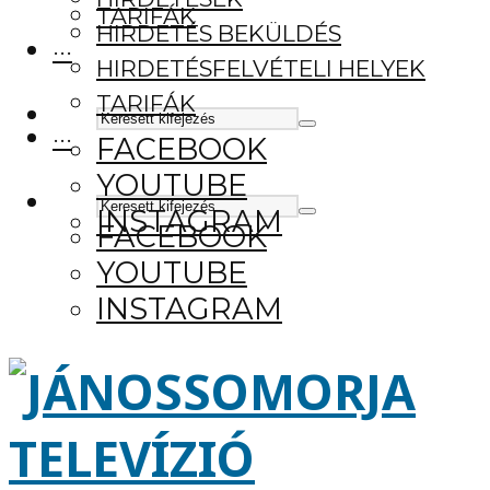
TARIFÁK
HIRDETÉS BEKÜLDÉS
···
HIRDETÉSFELVÉTELI HELYEK
TARIFÁK
···
FACEBOOK
YOUTUBE
INSTAGRAM
FACEBOOK
YOUTUBE
INSTAGRAM