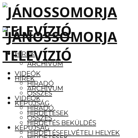
HÍREK
ARCHÍVUM
VIDEÓK
HÍREK
HÍRADÓ
ARCHÍVUM
ÖSSZES
VIDEÓK
KÉPÚJSÁG
HÍRADÓ
HIRDETÉSEK
ÖSSZES
HIRDETÉS BEKÜLDÉS
KÉPÚJSÁG
HIRDETÉSFELVÉTELI HELYEK
HIRDETÉSEK