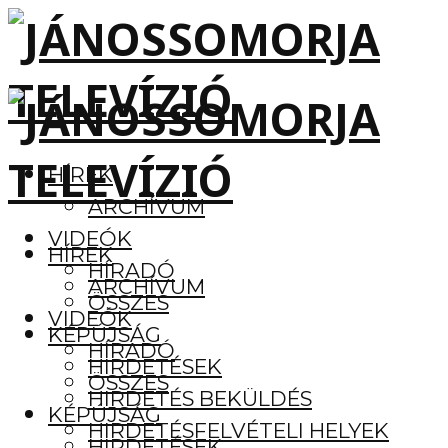
HÍREK
ARCHÍVUM
VIDEÓK
HÍREK
HÍRADÓ
ARCHÍVUM
ÖSSZES
VIDEÓK
KÉPÚJSÁG
HÍRADÓ
HIRDETÉSEK
ÖSSZES
HIRDETÉS BEKÜLDÉS
KÉPÚJSÁG
HIRDETÉSFELVÉTELI HELYEK
HIRDETÉSEK