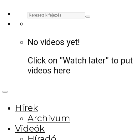
No videos yet!
Click on "Watch later" to put
videos here
Hírek
Archívum
Videók
Híradó