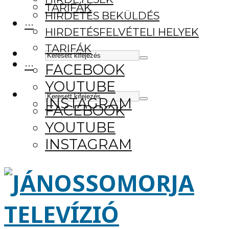
TARIFÁK
HIRDETÉS BEKÜLDÉS
···
HIRDETÉSFELVÉTELI HELYEK
TARIFÁK
···
FACEBOOK
YOUTUBE
INSTAGRAM
FACEBOOK
YOUTUBE
INSTAGRAM