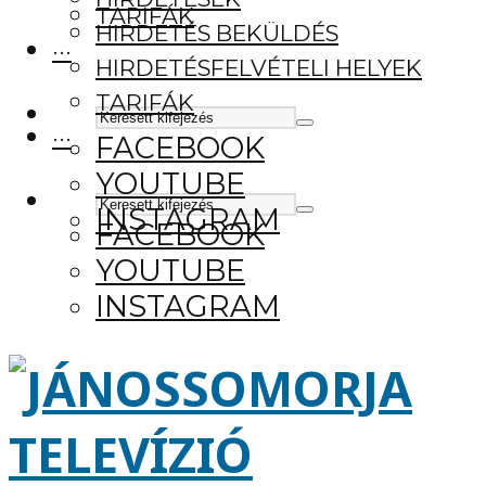
TARIFÁK
HIRDETÉS BEKÜLDÉS
···
HIRDETÉSFELVÉTELI HELYEK
TARIFÁK
···
FACEBOOK
YOUTUBE
INSTAGRAM
FACEBOOK
YOUTUBE
INSTAGRAM