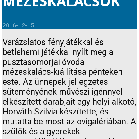
MÉZESKALÁCSOK
2016-12-15
Varázslatos fényjátékkal és
betlehemi játékkal nyílt meg a
pusztasomorjai óvoda
mézeskalács-kiállítása pénteken
este. Az ünnepek jellegzetes
süteményének művészi igénnyel
elkészített darabjait egy helyi alkotó,
Horváth Szilvia készítette, és
mutatta be most az ovigalériában. A
szülők és a gyerekek