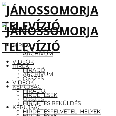
HÍREK
ARCHÍVUM
VIDEÓK
HÍREK
HÍRADÓ
ARCHÍVUM
ÖSSZES
VIDEÓK
KÉPÚJSÁG
HÍRADÓ
HIRDETÉSEK
ÖSSZES
HIRDETÉS BEKÜLDÉS
KÉPÚJSÁG
HIRDETÉSFELVÉTELI HELYEK
HIRDETÉSEK