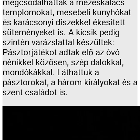
megcsodálhatták a mézeskalács
templomokat, mesebeli kunyhókat
és karácsonyi díszekkel ékesített
süteményeket is. A kicsik pedig
szintén varázslattal készültek:
Pásztorjátékot adtak elő az óvó
nénikkel közösen, szép dalokkal,
mondókákkal. Láthattuk a
pásztorokat, a három királyokat és a
szent családot is.