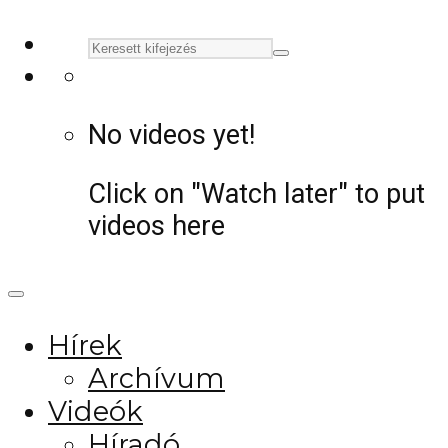
No videos yet!
Click on "Watch later" to put
videos here
Hírek
Archívum
Videók
Híradó