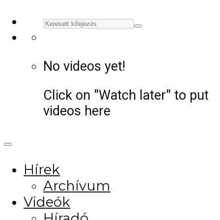
No videos yet!
Click on "Watch later" to put
videos here
Hírek
Archívum
Videók
Híradó