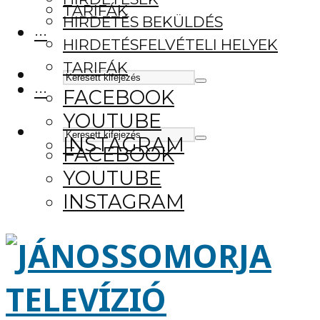
TARIFÁK
HIRDETÉS BEKÜLDÉS
···
HIRDETÉSFELVÉTELI HELYEK
TARIFÁK
···
FACEBOOK
YOUTUBE
INSTAGRAM
FACEBOOK
YOUTUBE
INSTAGRAM