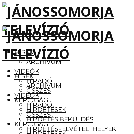
HÍREK
ARCHÍVUM
VIDEÓK
HÍREK
HÍRADÓ
ARCHÍVUM
ÖSSZES
VIDEÓK
KÉPÚJSÁG
HÍRADÓ
HIRDETÉSEK
ÖSSZES
HIRDETÉS BEKÜLDÉS
KÉPÚJSÁG
HIRDETÉSFELVÉTELI HELYEK
HIRDETÉSEK