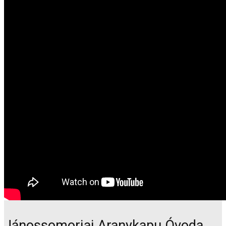
Jánossomorjai Aranykapu Óvoda