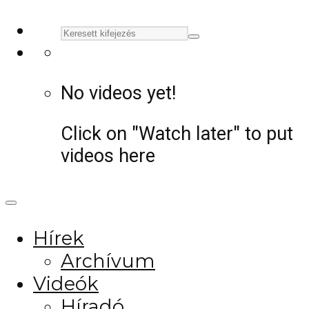
No videos yet!
Click on "Watch later" to put
videos here
Hírek
Archívum
Videók
Híradó