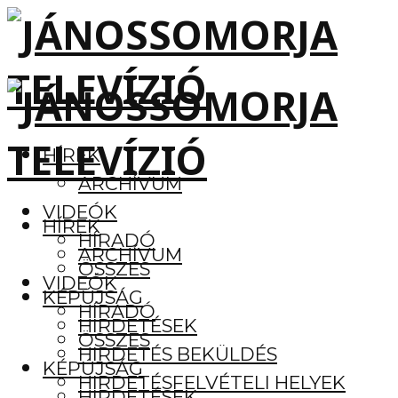
HÍREK
ARCHÍVUM
VIDEÓK
HÍREK
HÍRADÓ
ARCHÍVUM
ÖSSZES
VIDEÓK
KÉPÚJSÁG
HÍRADÓ
HIRDETÉSEK
ÖSSZES
HIRDETÉS BEKÜLDÉS
KÉPÚJSÁG
HIRDETÉSFELVÉTELI HELYEK
HIRDETÉSEK