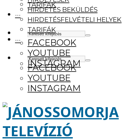
TARIFÁK
HIRDETÉS BEKÜLDÉS
···
HIRDETÉSFELVÉTELI HELYEK
TARIFÁK
···
FACEBOOK
YOUTUBE
INSTAGRAM
FACEBOOK
YOUTUBE
INSTAGRAM