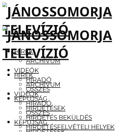
HÍREK
ARCHÍVUM
VIDEÓK
HÍREK
HÍRADÓ
ARCHÍVUM
ÖSSZES
VIDEÓK
KÉPÚJSÁG
HÍRADÓ
HIRDETÉSEK
ÖSSZES
HIRDETÉS BEKÜLDÉS
KÉPÚJSÁG
HIRDETÉSFELVÉTELI HELYEK
HIRDETÉSEK