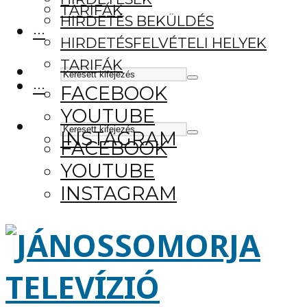
TARIFÁK
HIRDETÉS BEKÜLDÉS
···
HIRDETÉSFELVÉTELI HELYEK
TARIFÁK
···
FACEBOOK
YOUTUBE
INSTAGRAM
FACEBOOK
YOUTUBE
INSTAGRAM