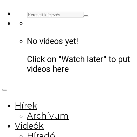
No videos yet!
Click on "Watch later" to put
videos here
Hírek
Archívum
Videók
Híradó