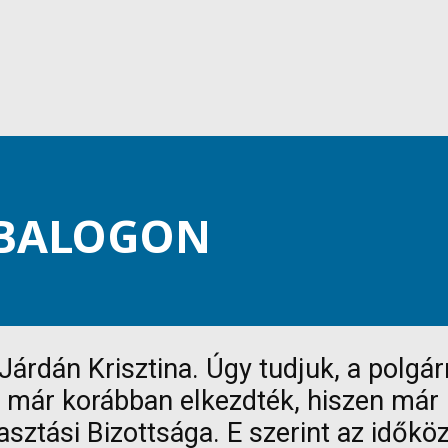
RBALOGON
árdán Krisztina. Úgy tudjuk, a polgár
 már korábban elkezdték, hiszen már k
asztási Bizottsága. E szerint az időkö