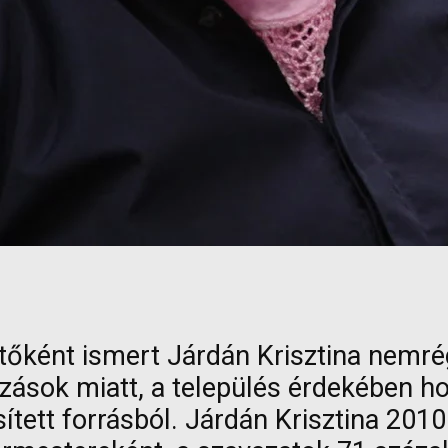
etőként ismert Járdán Krisztina nemrég
ozások miatt, a település érdekében 
tt forrásból. Járdán Krisztina 2010 