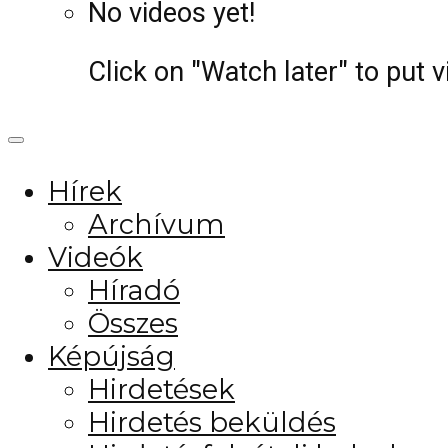
No videos yet!
Click on "Watch later" to put 
Hírek
Archívum
Videók
Híradó
Összes
Képújság
Hirdetések
Hirdetés beküldés