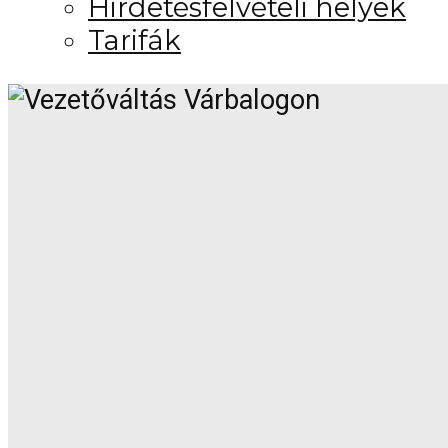
Hirdetésfelvételi helyek
Tarifák