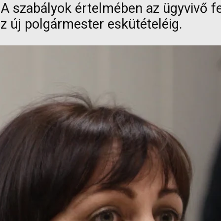
 A szabályok értelmében az ügyvivő fe
az új polgármester eskütételéig.