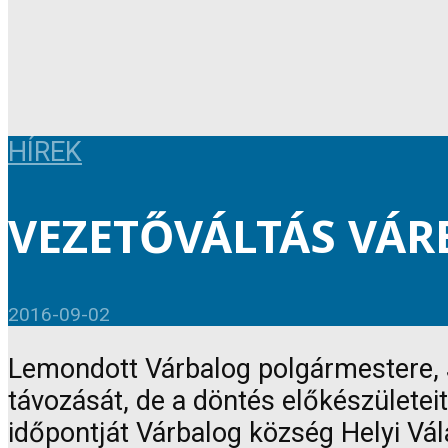
HÍREK
VEZETŐVÁLTÁS VÁ
2016-09-02
Lemondott Várbalog polgármestere, J
távozását, de a döntés előkészületeit
időpontját Várbalog község Helyi Vál