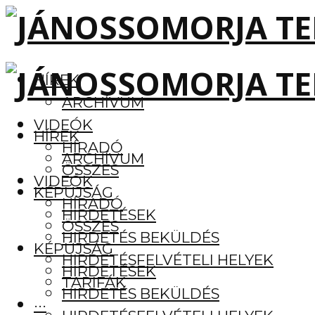
HÍREK
ARCHÍVUM
VIDEÓK
HÍREK
HÍRADÓ
ARCHÍVUM
ÖSSZES
VIDEÓK
KÉPÚJSÁG
HÍRADÓ
HIRDETÉSEK
ÖSSZES
HIRDETÉS BEKÜLDÉS
KÉPÚJSÁG
HIRDETÉSFELVÉTELI HELYEK
HIRDETÉSEK
TARIFÁK
HIRDETÉS BEKÜLDÉS
···