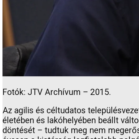
Fotók: JTV Archívum – 2015.
Az agilis és céltudatos településvez
életében és lakóhelyében beállt vált
döntését – tudtuk meg nem megerősíte