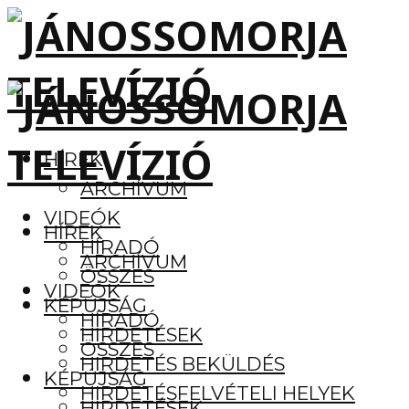
HÍREK
ARCHÍVUM
VIDEÓK
HÍREK
HÍRADÓ
ARCHÍVUM
ÖSSZES
VIDEÓK
KÉPÚJSÁG
HÍRADÓ
HIRDETÉSEK
ÖSSZES
HIRDETÉS BEKÜLDÉS
KÉPÚJSÁG
HIRDETÉSFELVÉTELI HELYEK
HIRDETÉSEK