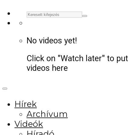
No videos yet!
Click on "Watch later" to put
videos here
Hírek
Archívum
Videók
Híradó