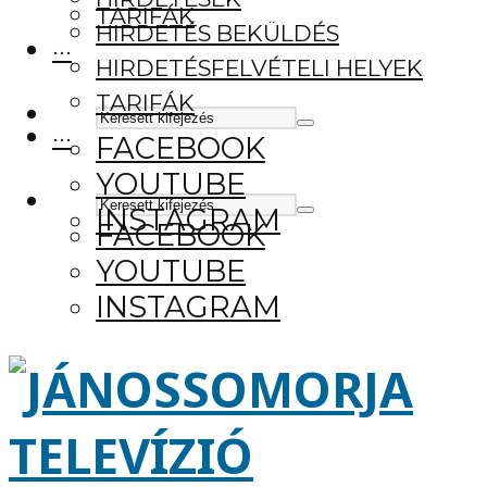
TARIFÁK
HIRDETÉS BEKÜLDÉS
···
HIRDETÉSFELVÉTELI HELYEK
TARIFÁK
···
FACEBOOK
YOUTUBE
INSTAGRAM
FACEBOOK
YOUTUBE
INSTAGRAM