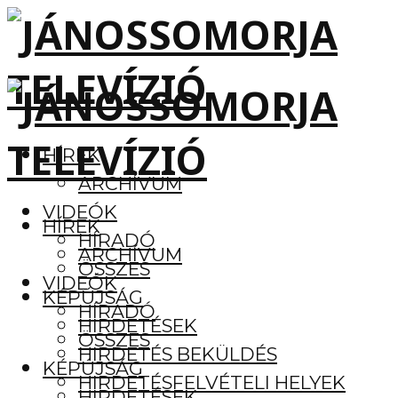
HÍREK
ARCHÍVUM
VIDEÓK
HÍREK
HÍRADÓ
ARCHÍVUM
ÖSSZES
VIDEÓK
KÉPÚJSÁG
HÍRADÓ
HIRDETÉSEK
ÖSSZES
HIRDETÉS BEKÜLDÉS
KÉPÚJSÁG
HIRDETÉSFELVÉTELI HELYEK
HIRDETÉSEK