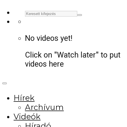
No videos yet!
Click on "Watch later" to put
videos here
Hírek
Archívum
Videók
Híradó