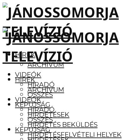
HÍREK
ARCHÍVUM
VIDEÓK
HÍREK
HÍRADÓ
ARCHÍVUM
ÖSSZES
VIDEÓK
KÉPÚJSÁG
HÍRADÓ
HIRDETÉSEK
ÖSSZES
HIRDETÉS BEKÜLDÉS
KÉPÚJSÁG
HIRDETÉSFELVÉTELI HELYEK
HIRDETÉSEK