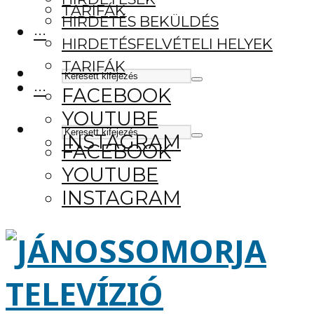
TARIFÁK
HIRDETÉS BEKÜLDÉS
···
HIRDETÉSFELVÉTELI HELYEK
TARIFÁK
···
FACEBOOK
YOUTUBE
INSTAGRAM
FACEBOOK
YOUTUBE
INSTAGRAM