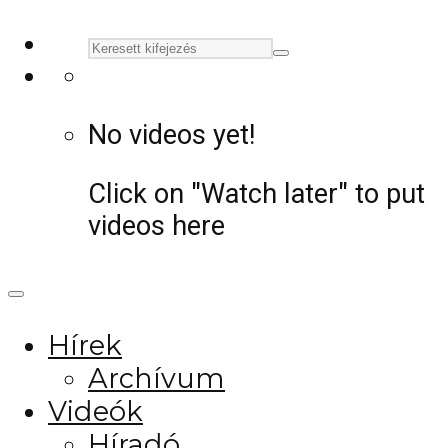
No videos yet!
Click on "Watch later" to put
videos here
Hírek
Archívum
Videók
Híradó