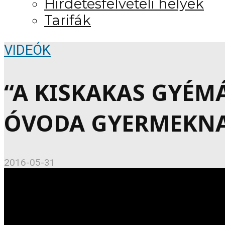
Hirdetésfelvételi helyek
Tarifák
VIDEÓK
“A KISKAKAS GYÉM
ÓVODA GYERMEKNA
2016-05-31