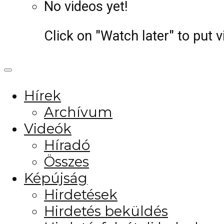
No videos yet!
Click on "Watch later" to put 
Hírek
Archívum
Videók
Híradó
Összes
Képújság
Hirdetések
Hirdetés beküldés