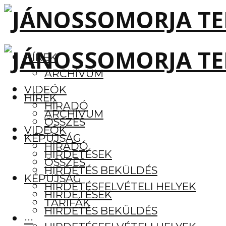
HÍREK
ARCHÍVUM
VIDEÓK
HÍREK
HÍRADÓ
ARCHÍVUM
ÖSSZES
VIDEÓK
KÉPÚJSÁG
HÍRADÓ
HIRDETÉSEK
ÖSSZES
HIRDETÉS BEKÜLDÉS
KÉPÚJSÁG
HIRDETÉSFELVÉTELI HELYEK
HIRDETÉSEK
TARIFÁK
HIRDETÉS BEKÜLDÉS
···