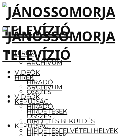
HÍREK
ARCHÍVUM
VIDEÓK
HÍREK
HÍRADÓ
ARCHÍVUM
ÖSSZES
VIDEÓK
KÉPÚJSÁG
HÍRADÓ
HIRDETÉSEK
ÖSSZES
HIRDETÉS BEKÜLDÉS
KÉPÚJSÁG
HIRDETÉSFELVÉTELI HELYEK
HIRDETÉSEK