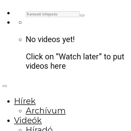
No videos yet!
Click on "Watch later" to put
videos here
Hírek
Archívum
Videók
Híradó