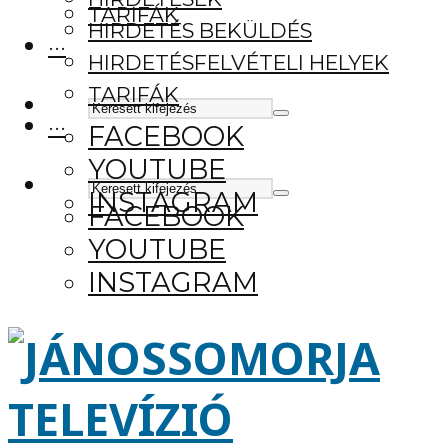
TARIFÁK
HIRDETÉS BEKÜLDÉS
···
HIRDETÉSFELVÉTELI HELYEK
TARIFÁK
···
FACEBOOK
YOUTUBE
INSTAGRAM
FACEBOOK
YOUTUBE
INSTAGRAM