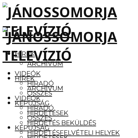
HÍREK
ARCHÍVUM
VIDEÓK
HÍREK
HÍRADÓ
ARCHÍVUM
ÖSSZES
VIDEÓK
KÉPÚJSÁG
HÍRADÓ
HIRDETÉSEK
ÖSSZES
HIRDETÉS BEKÜLDÉS
KÉPÚJSÁG
HIRDETÉSFELVÉTELI HELYEK
HIRDETÉSEK