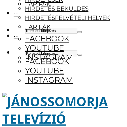
TARIFÁK
HIRDETÉS BEKÜLDÉS
···
HIRDETÉSFELVÉTELI HELYEK
TARIFÁK
···
FACEBOOK
YOUTUBE
INSTAGRAM
FACEBOOK
YOUTUBE
INSTAGRAM