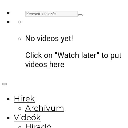
No videos yet!
Click on "Watch later" to put
videos here
Hírek
Archívum
Videók
Híradó