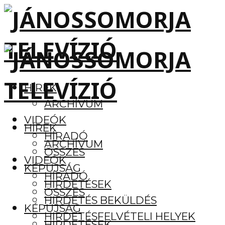
HÍREK
ARCHÍVUM
VIDEÓK
HÍREK
HÍRADÓ
ARCHÍVUM
ÖSSZES
VIDEÓK
KÉPÚJSÁG
HÍRADÓ
HIRDETÉSEK
ÖSSZES
HIRDETÉS BEKÜLDÉS
KÉPÚJSÁG
HIRDETÉSFELVÉTELI HELYEK
HIRDETÉSEK