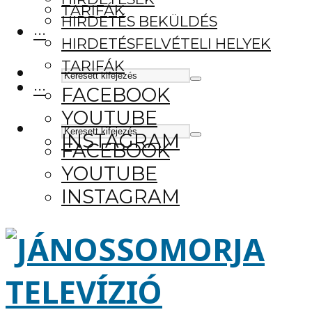
TARIFÁK
HIRDETÉS BEKÜLDÉS
···
HIRDETÉSFELVÉTELI HELYEK
TARIFÁK
···
FACEBOOK
YOUTUBE
INSTAGRAM
FACEBOOK
YOUTUBE
INSTAGRAM