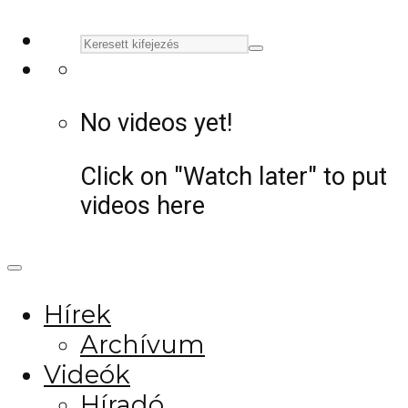
No videos yet!
Click on "Watch later" to put
videos here
Hírek
Archívum
Videók
Híradó