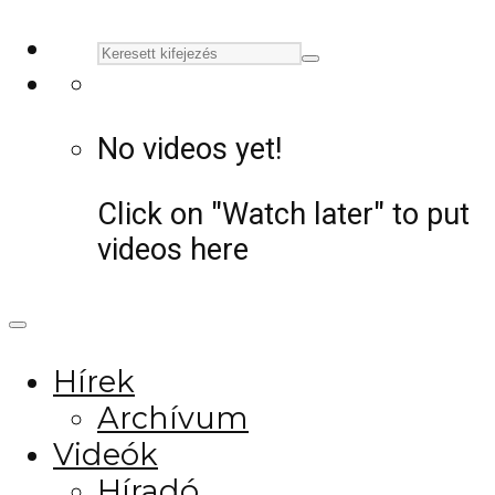
No videos yet!
Click on "Watch later" to put
videos here
Hírek
Archívum
Videók
Híradó