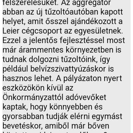
felszerelésüket. Az aggregátor
abban az új tűzoltóautóban kapott
helyet, amit ősszel ajándékozott a
Leier cégcsoport az egyesületnek.
Ezzel a jelentős fejlesztéssel most
már árammentes környezetben is
tudnak dolgozni tűzoltóink, így
például belvízszivattyúzáskor is
hasznos lehet. A pályázaton nyert
eszközökön kívül az
Önkormányzattól adóvevőket
kaptak, hogy könnyebben és
gyorsabban tudják elérni egymást
bevetéskor, amiből már bőven