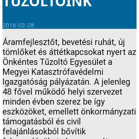
TŰZOLTÓINK
2016-03-28
Áramfejlesztőt, bevetési ruhát, új
tömlőket és áttétkapcsokat nyert az
Önkéntes Tűzoltó Egyesület a
Megyei Katasztrófavédelmi
Igazgatóság pályázatán. A jelenleg
48 fővel működő helyi szervezet
minden évben szerez be így
eszközöket, emellett önkormányzati
támogatásból és civil
felajánlásokból bővítik