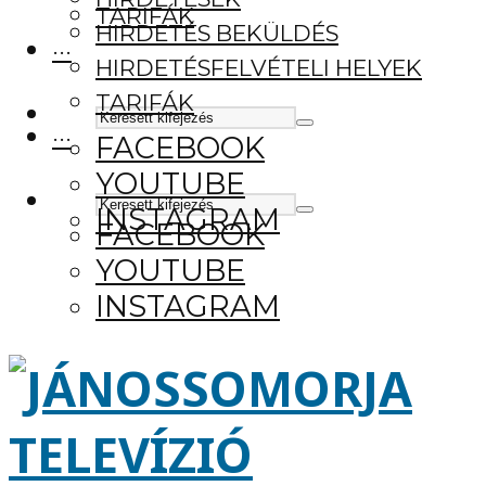
TARIFÁK
HIRDETÉS BEKÜLDÉS
···
HIRDETÉSFELVÉTELI HELYEK
TARIFÁK
···
FACEBOOK
YOUTUBE
INSTAGRAM
FACEBOOK
YOUTUBE
INSTAGRAM