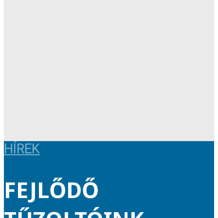
HÍREK
FEJLŐDŐ