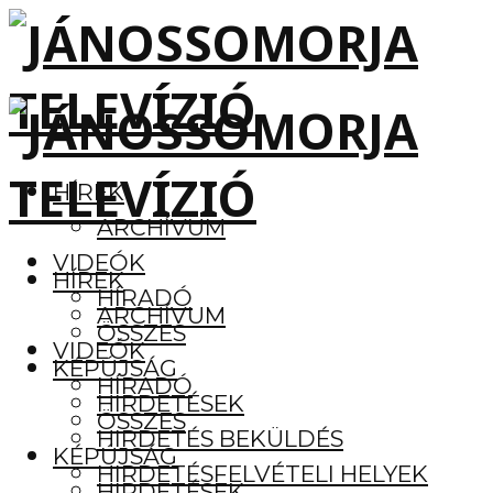
HÍREK
ARCHÍVUM
VIDEÓK
HÍREK
HÍRADÓ
ARCHÍVUM
ÖSSZES
VIDEÓK
KÉPÚJSÁG
HÍRADÓ
HIRDETÉSEK
ÖSSZES
HIRDETÉS BEKÜLDÉS
KÉPÚJSÁG
HIRDETÉSFELVÉTELI HELYEK
HIRDETÉSEK