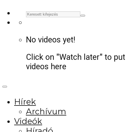
No videos yet!
Click on "Watch later" to put
videos here
Hírek
Archívum
Videók
Híradó