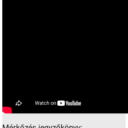
Mérkőzés jegyzőkönyv: