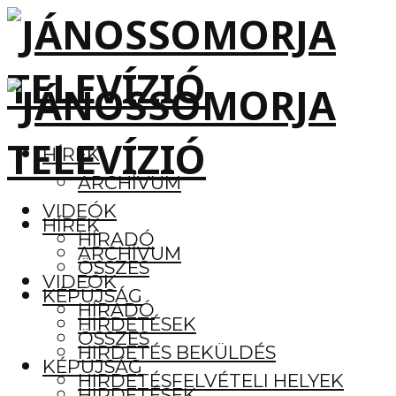
HÍREK
ARCHÍVUM
VIDEÓK
HÍREK
HÍRADÓ
ARCHÍVUM
ÖSSZES
VIDEÓK
KÉPÚJSÁG
HÍRADÓ
HIRDETÉSEK
ÖSSZES
HIRDETÉS BEKÜLDÉS
KÉPÚJSÁG
HIRDETÉSFELVÉTELI HELYEK
HIRDETÉSEK