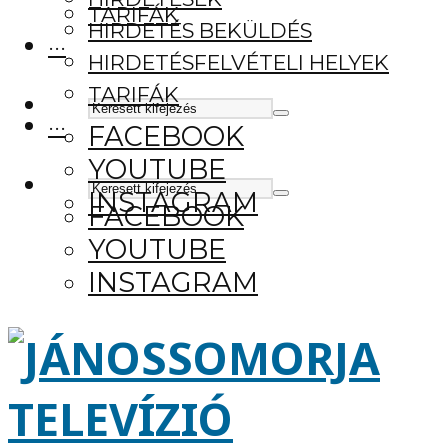
TARIFÁK
HIRDETÉS BEKÜLDÉS
···
HIRDETÉSFELVÉTELI HELYEK
TARIFÁK
···
FACEBOOK
YOUTUBE
INSTAGRAM
FACEBOOK
YOUTUBE
INSTAGRAM