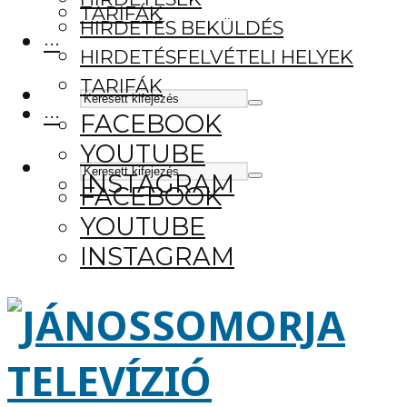
TARIFÁK
HIRDETÉS BEKÜLDÉS
···
HIRDETÉSFELVÉTELI HELYEK
TARIFÁK
···
FACEBOOK
YOUTUBE
INSTAGRAM
FACEBOOK
YOUTUBE
INSTAGRAM