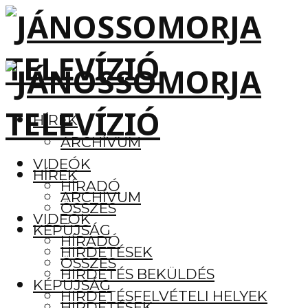
HÍREK
ARCHÍVUM
VIDEÓK
HÍREK
HÍRADÓ
ARCHÍVUM
ÖSSZES
VIDEÓK
KÉPÚJSÁG
HÍRADÓ
HIRDETÉSEK
ÖSSZES
HIRDETÉS BEKÜLDÉS
KÉPÚJSÁG
HIRDETÉSFELVÉTELI HELYEK
HIRDETÉSEK