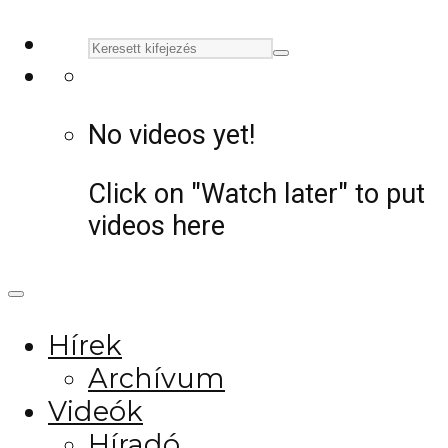
No videos yet!
Click on "Watch later" to put
videos here
Hírek
Archívum
Videók
Híradó