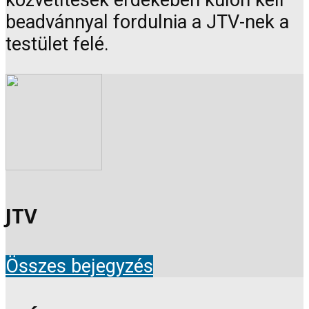
közvetítések érdekében külön kell
beadvánnyal fordulnia a JTV-nek a
testület felé.
JTV
Összes bejegyzés