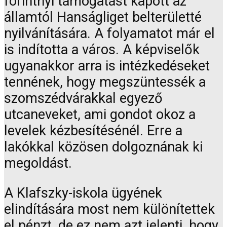
forintnyi támogatást kapott az
államtól Hanságliget belterületté
nyilvánítására. A folyamatot már el
is indította a város. A képviselők
ugyanakkor arra is intézkedéseket
tennének, hogy megszüntessék a
szomszédvárakkal egyező
utcaneveket, ami gondot okoz a
levelek kézbesítésénél. Erre a
lakókkal közösen dolgoznának ki
megoldást.
A Klafszky-iskola ügyének
elindítására most nem különítettek
el pénzt, de ez nem azt jelenti, hogy