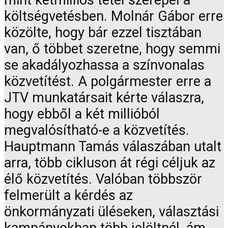
mint kétmilliós tétel szerepel a
költségvetésben. Molnár Gábor erre
közölte, hogy bár ezzel tisztában
van, ő többet szeretne, hogy semmi
se akadályozhassa a színvonalas
közvetítést. A polgármester erre a
JTV munkatársait kérte válaszra,
hogy ebből a két millióból
megvalósítható-e a közvetítés.
Hauptmann Tamás válaszában utalt
arra, több cikluson át régi céljuk az
élő közvetítés. Valóban többször
felmerült a kérdés az
önkormányzati üléseken, választási