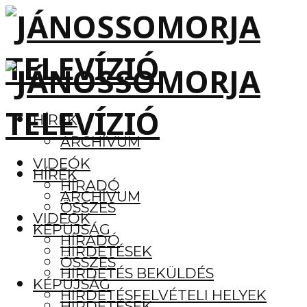
HÍREK
ARCHÍVUM
VIDEÓK
HÍREK
HÍRADÓ
ARCHÍVUM
ÖSSZES
VIDEÓK
KÉPÚJSÁG
HÍRADÓ
HIRDETÉSEK
ÖSSZES
HIRDETÉS BEKÜLDÉS
KÉPÚJSÁG
HIRDETÉSFELVÉTELI HELYEK
HIRDETÉSEK