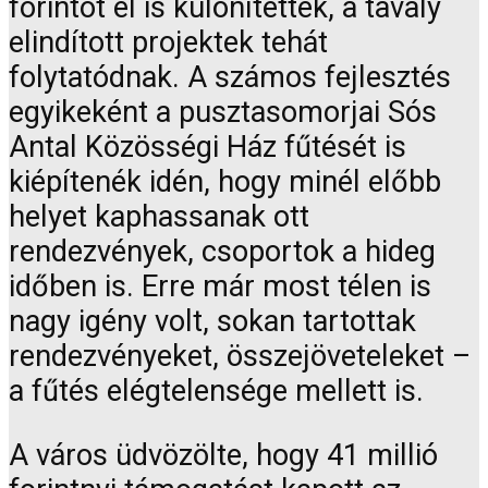
forintot el is különítettek, a tavaly
elindított projektek tehát
folytatódnak. A számos fejlesztés
egyikeként a pusztasomorjai Sós
Antal Közösségi Ház fűtését is
kiépítenék idén, hogy minél előbb
helyet kaphassanak ott
rendezvények, csoportok a hideg
időben is. Erre már most télen is
nagy igény volt, sokan tartottak
rendezvényeket, összejöveteleket –
a fűtés elégtelensége mellett is.
A város üdvözölte, hogy 41 millió