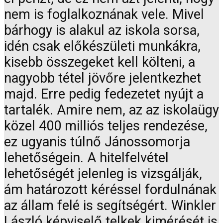
nem is foglalkoznának vele. Mivel
bárhogy is alakul az iskola sorsa,
idén csak előkészületi munkákra,
kisebb összegeket kell költeni, a
nagyobb tétel jövőre jelentkezhet
majd. Erre pedig fedezetet nyújt a
tartalék. Amire nem, az az iskolaügy
közel 400 milliós teljes rendezése,
ez ugyanis túlnő Jánossomorja
lehetőségein. A hitelfelvétel
lehetőségét jelenleg is vizsgálják,
ám határozott kéréssel fordulnának
az állam felé is segítségért. Winkler
László képviselő telkek kimérését is