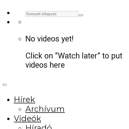
No videos yet!
Click on "Watch later" to put
videos here
Hírek
Archívum
Videók
Híradó