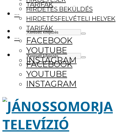
TARIFÁK
HIRDETÉS BEKÜLDÉS
···
HIRDETÉSFELVÉTELI HELYEK
TARIFÁK
···
FACEBOOK
YOUTUBE
INSTAGRAM
FACEBOOK
YOUTUBE
INSTAGRAM