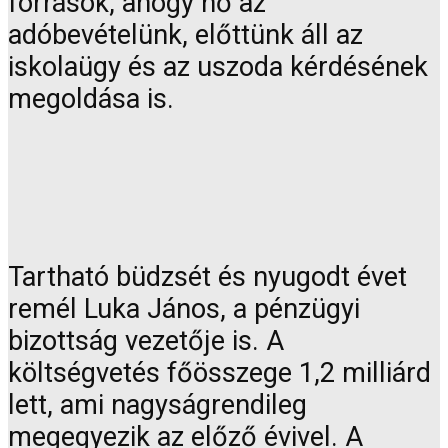
források, ahogy nő az
adóbevételünk, előttünk áll az
iskolaügy és az uszoda kérdésének
megoldása is.
Tartható büdzsét és nyugodt évet
remél Luka János, a pénzügyi
bizottság vezetője is. A
költségvetés főösszege 1,2 milliárd
lett, ami nagyságrendileg
megegyezik az előző évivel. A