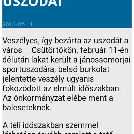
USZODÁT
2016-02-11
Veszélyes, így bezárta az uszodát a
város – Csütörtökön, február 11-én
délután lakat került a jánossomorjai
sportuszodára, belső burkolat
jelentette veszély ugyanis
fokozódott az elmúlt időszakban.
Az önkormányzat elébe ment a
baleseteknek.
A téli időszakban szemmel