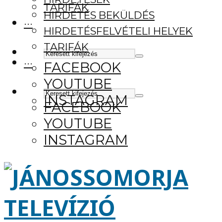
TARIFÁK
HIRDETÉS BEKÜLDÉS
···
HIRDETÉSFELVÉTELI HELYEK
TARIFÁK
···
FACEBOOK
YOUTUBE
INSTAGRAM
FACEBOOK
YOUTUBE
INSTAGRAM