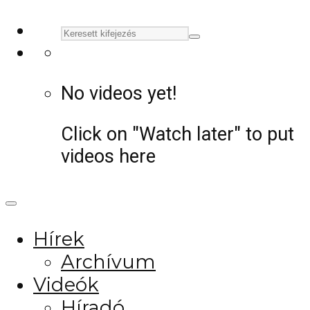
No videos yet!
Click on "Watch later" to put
videos here
Hírek
Archívum
Videók
Híradó