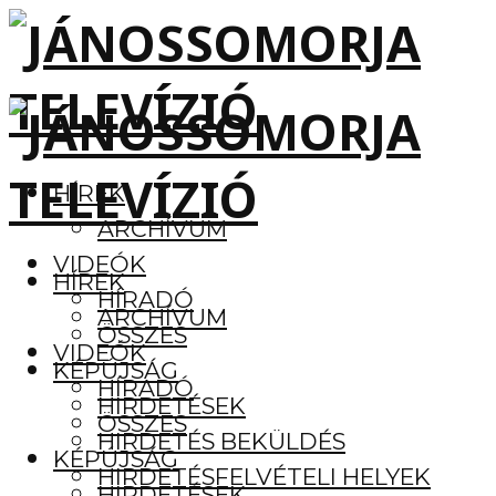
HÍREK
ARCHÍVUM
VIDEÓK
HÍREK
HÍRADÓ
ARCHÍVUM
ÖSSZES
VIDEÓK
KÉPÚJSÁG
HÍRADÓ
HIRDETÉSEK
ÖSSZES
HIRDETÉS BEKÜLDÉS
KÉPÚJSÁG
HIRDETÉSFELVÉTELI HELYEK
HIRDETÉSEK