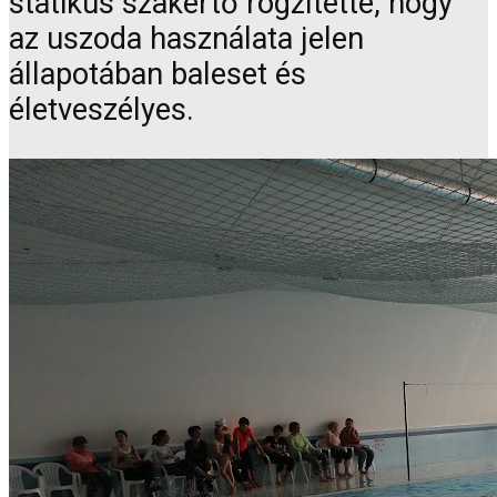
statikus szakértő rögzítette, hogy
az uszoda használata jelen
állapotában baleset és
életveszélyes.