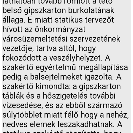
láthatóan tovább romlott a tető
belső gipszkarton burkolatának
állaga. E miatt statikus tervezőt
hívott az önkormányzat
városüzemeltetési szervezetének
vezetője, tartva attól, hogy
fokozódott a veszélyhelyzet. A
szakértő egyértelmű megállapítása
pedig a balsejtelmeket igazolta. A
szakértő kimondta: a gipszkarton
táblák és a hőszigetelés további
vizesedése, és az ebből származó
súlytöbblet miatt félő hogy a nehéz,
nedves elemek leszakadhatnak. A