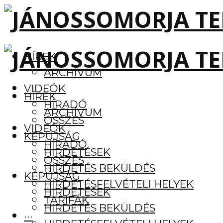
HÍREK
ARCHÍVUM
VIDEÓK
HÍREK
HÍRADÓ
ARCHÍVUM
ÖSSZES
VIDEÓK
KÉPÚJSÁG
HÍRADÓ
HIRDETÉSEK
ÖSSZES
HIRDETÉS BEKÜLDÉS
KÉPÚJSÁG
HIRDETÉSFELVÉTELI HELYEK
HIRDETÉSEK
TARIFÁK
HIRDETÉS BEKÜLDÉS
···