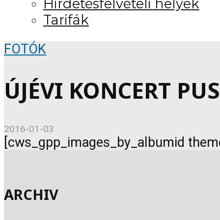
Hirdetésfelvételi helyek
Tarifák
FOTÓK
ÚJÉVI KONCERT PUS
2016-01-03
[cws_gpp_images_by_albumid them
ARCHIV