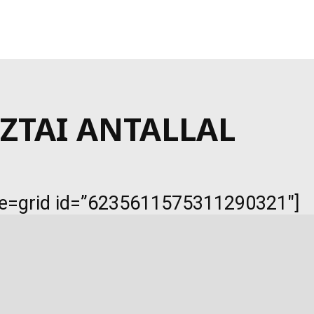
ZTAI ANTALLAL
e=grid id=”6235611575311290321″]