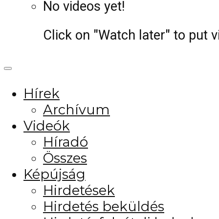
No videos yet!
Click on "Watch later" to put 
Hírek
Archívum
Videók
Híradó
Összes
Képújság
Hirdetések
Hirdetés beküldés