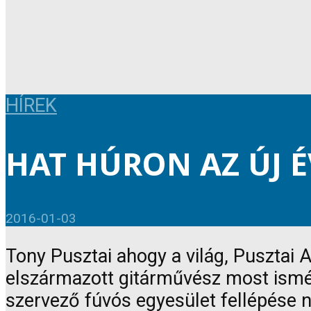
HÍREK
HAT HÚRON AZ ÚJ 
2016-01-03
Tony Pusztai ahogy a világ, Pusztai 
elszármazott gitárművész most ismét
szervező fúvós egyesület fellépése n