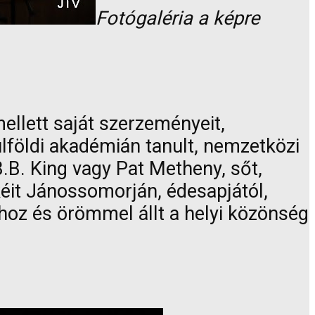
Fotógaléria a képre
ellett saját szerzeményeit,
lföldi akadémián tanult, nemzetközi
 B.B. King vagy Pat Metheny, sőt,
ckéit Jánossomorján, édesapjától,
ához és örömmel állt a helyi közönség