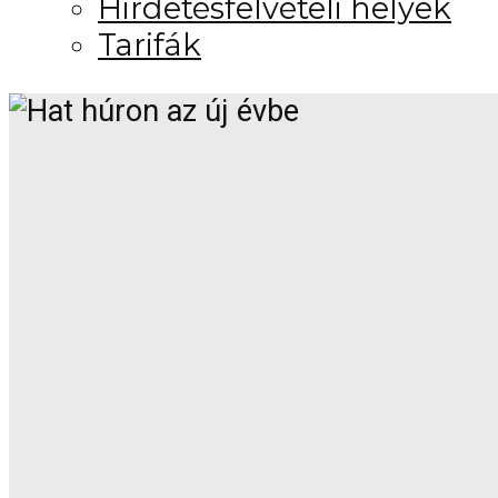
Hirdetésfelvételi helyek
Tarifák