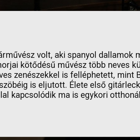
tárművész volt, aki spanyol dallamok m
omorjai kötődésű művész több neves kü
eves zenészekkel is felléphetett, mint
öbéig is eljutott. Élete első gitárle
állal kapcsolódik ma is egykori otthon