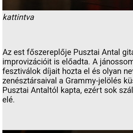
kattintva
Az est főszereplője Pusztai Antal gi
improvizációit is előadta. A jánoss
fesztiválok díjait hozta el és olyan n
zenésztársaival a Grammy-jelölés küsz
Pusztai Antaltól kapta, ezért sok sz
elé.