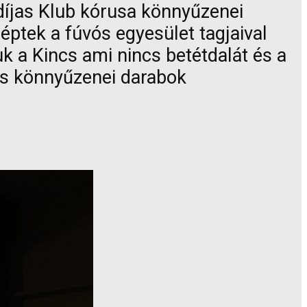
gdíjas Klub kórusa könnyűzenei
léptek a fúvós egyesület tagjaival
k a Kincs ami nincs betétdalát és a
es könnyűzenei darabok