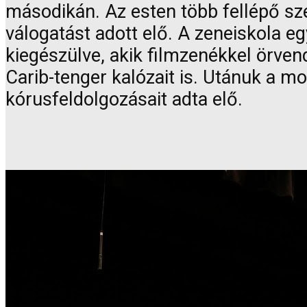
másodikán. Az esten több fellépő sze
válogatást adott elő. A zeneiskola egy
kiegészülve, akik filmzenékkel örven
Carib-tenger kalózait is. Utánuk a
kórusfeldolgozásait adta elő.