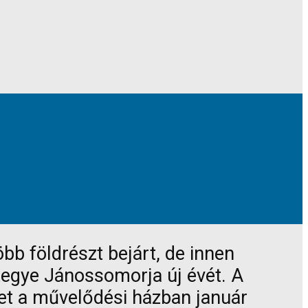
bb földrészt bejárt, de innen
tegye Jánossomorja új évét. A
tet a művelődési házban január