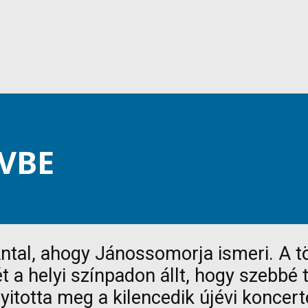
ÉVBE
Antal, ahogy Jánossomorja ismeri. A tö
 a helyi színpadon állt, hogy szebbé 
yitotta meg a kilencedik újévi koncer