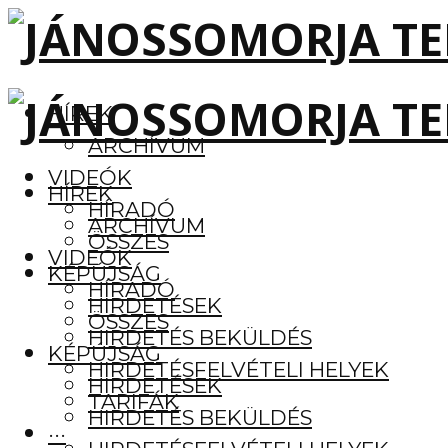
HÍREK
ARCHÍVUM
VIDEÓK
HÍREK
HÍRADÓ
ARCHÍVUM
ÖSSZES
VIDEÓK
KÉPÚJSÁG
HÍRADÓ
HIRDETÉSEK
ÖSSZES
HIRDETÉS BEKÜLDÉS
KÉPÚJSÁG
HIRDETÉSFELVÉTELI HELYEK
HIRDETÉSEK
TARIFÁK
HIRDETÉS BEKÜLDÉS
···