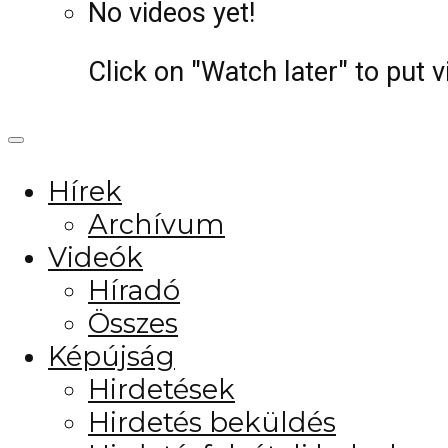
No videos yet!
Click on "Watch later" to put 
Hírek
Archívum
Videók
Híradó
Összes
Képújság
Hirdetések
Hirdetés beküldés