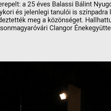
repelt: a 25 éves Balassi Bálint Nyu
kori és jelenlegi tanulói is színpadra 
deztették meg a közönséget. Hallhattu
 mosonmagyaróvári Clangor Énekegyütt